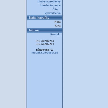
Úvahy a problémy
Umelecké práce
Číta ...
Vysvedčenia
Naše havuľky
Kora
Kika
Rôzne
Kontakt
216.73.216.214
216.73.216.214
nájdete ma na:
mdupka.blogspot.sk