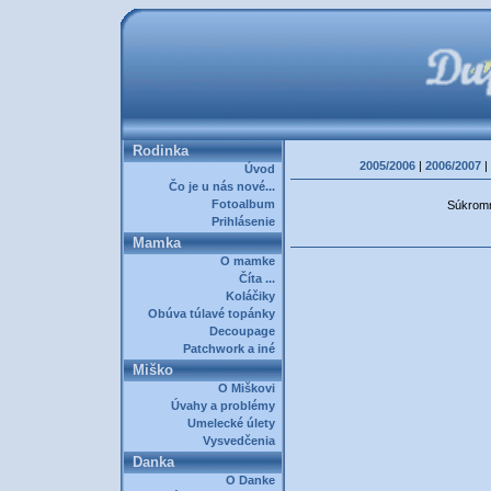
Rodinka
2005/2006
|
2006/2007
|
Úvod
Čo je u nás nové...
Fotoalbum
Súkromná
Prihlásenie
Mamka
O mamke
Číta ...
Koláčiky
Obúva túlavé topánky
Decoupage
Patchwork a iné
Miško
O Miškovi
Úvahy a problémy
Umelecké úlety
Vysvedčenia
Danka
O Danke