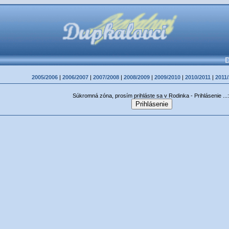
D
2005/2006
|
2006/2007
|
2007/2008
|
2008/2009
|
2009/2010
|
2010/2011
|
2011
Súkromná zóna, prosím prihláste sa v Rodinka - Prihlásenie ...: