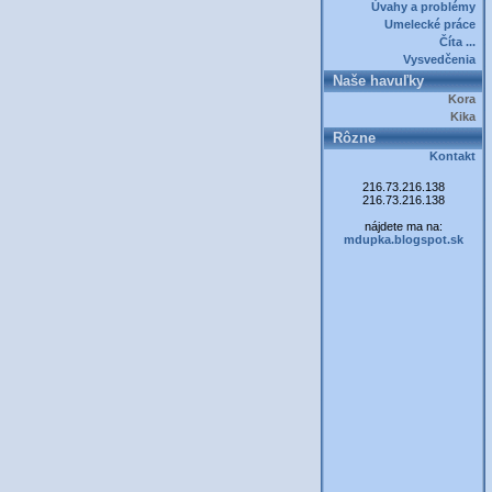
Úvahy a problémy
Umelecké práce
Číta ...
Vysvedčenia
Naše havuľky
Kora
Kika
Rôzne
Kontakt
216.73.216.138
216.73.216.138
nájdete ma na:
mdupka.blogspot.sk