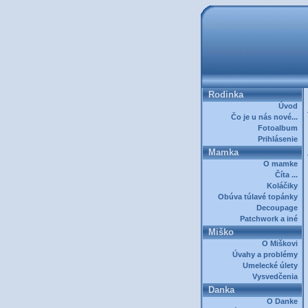
Rodinka
Úvod
Čo je u nás nové...
Fotoalbum
Prihlásenie
Mamka
O mamke
Číta ...
Koláčiky
Obúva túlavé topánky
Decoupage
Patchwork a iné
Miško
O Miškovi
Úvahy a problémy
Umelecké úlety
Vysvedčenia
Danka
O Danke