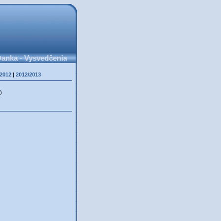
anka - Vysvedčenia
/2012
|
2012/2013
)