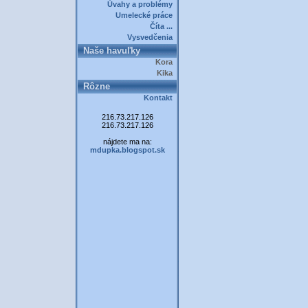
Úvahy a problémy
Umelecké práce
Číta ...
Vysvedčenia
Naše havuľky
Kora
Kika
Rôzne
Kontakt
216.73.217.126
216.73.217.126
nájdete ma na:
mdupka.blogspot.sk