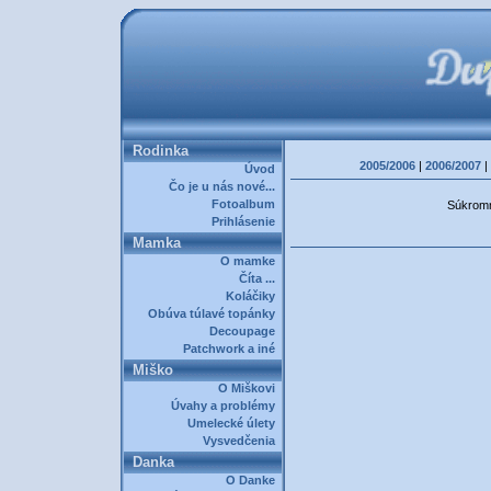
Rodinka
2005/2006
|
2006/2007
|
Úvod
Čo je u nás nové...
Fotoalbum
Súkromná
Prihlásenie
Mamka
O mamke
Číta ...
Koláčiky
Obúva túlavé topánky
Decoupage
Patchwork a iné
Miško
O Miškovi
Úvahy a problémy
Umelecké úlety
Vysvedčenia
Danka
O Danke