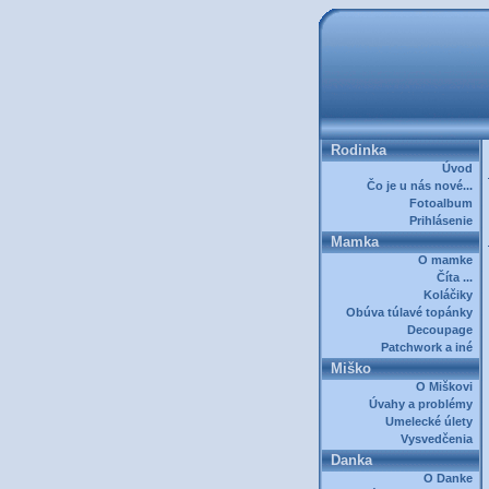
Rodinka
Úvod
Čo je u nás nové...
Fotoalbum
Prihlásenie
Mamka
O mamke
Číta ...
Koláčiky
Obúva túlavé topánky
Decoupage
Patchwork a iné
Miško
O Miškovi
Úvahy a problémy
Umelecké úlety
Vysvedčenia
Danka
O Danke