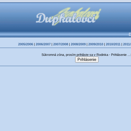
D
2005/2006
|
2006/2007
|
2007/2008
|
2008/2009
|
2009/2010
|
2010/2011
|
2011
Súkromná zóna, prosím prihláste sa v Rodinka - Prihlásenie ...: