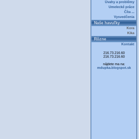
Úvahy a problémy
Umelecké práce
Číta ...
Vysvedčenia
Naše havuľky
Kora
Kika
Rôzne
Kontakt
216.73.216.60
216.73.216.60
nájdete ma na:
mdupka.blogspot.sk