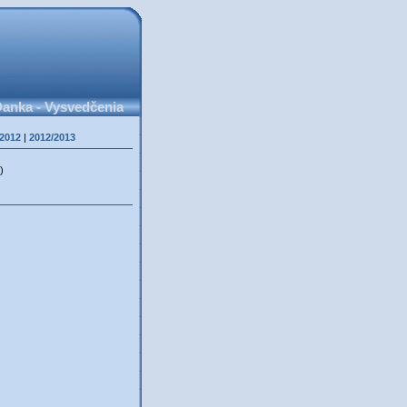
anka - Vysvedčenia
/2012
|
2012/2013
)