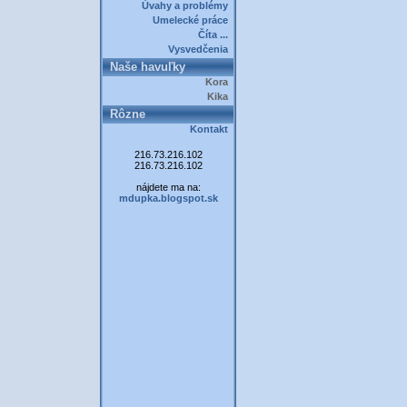
Úvahy a problémy
Umelecké práce
Číta ...
Vysvedčenia
Naše havuľky
Kora
Kika
Rôzne
Kontakt
216.73.216.102
216.73.216.102
nájdete ma na:
mdupka.blogspot.sk