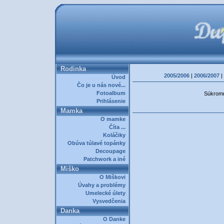
Rodinka
2005/2006
|
2006/2007
|
Úvod
Čo je u nás nové...
Fotoalbum
Súkromná
Prihlásenie
Mamka
O mamke
Číta ...
Koláčiky
Obúva túlavé topánky
Decoupage
Patchwork a iné
Miško
O Miškovi
Úvahy a problémy
Umelecké úlety
Vysvedčenia
Danka
O Danke