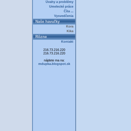
Úvahy a problémy
Umelecké práce
Číta ...
Vysvedčenia
Naše havuľky
Kora
Kika
Rôzne
Kontakt
216.73.216.220
216.73.216.220
nájdete ma na:
mdupka.blogspot.sk