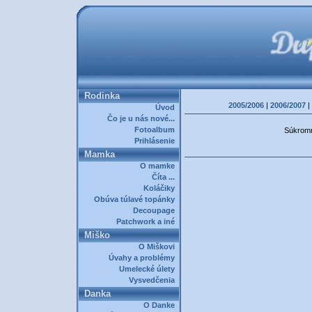
Rodinka
2005/2006
|
2006/2007
|
Úvod
Čo je u nás nové...
Fotoalbum
Súkromná
Prihlásenie
Mamka
O mamke
Číta ...
Koláčiky
Obúva túlavé topánky
Decoupage
Patchwork a iné
Miško
O Miškovi
Úvahy a problémy
Umelecké úlety
Vysvedčenia
Danka
O Danke