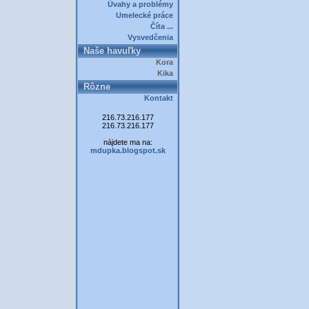
Úvahy a problémy
Umelecké práce
Číta ...
Vysvedčenia
Naše havuľky
Kora
Kika
Rôzne
Kontakt
216.73.216.177
216.73.216.177
nájdete ma na:
mdupka.blogspot.sk