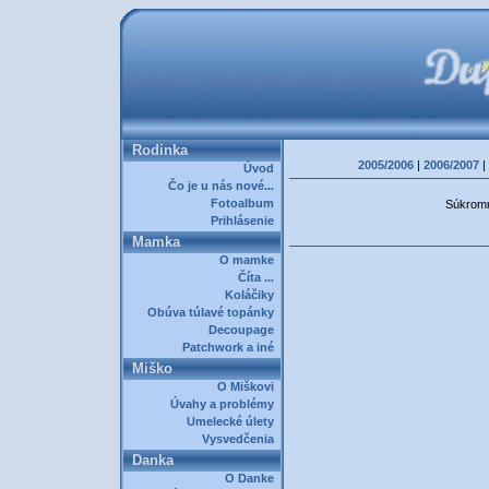
Rodinka
2005/2006
|
2006/2007
|
Úvod
Čo je u nás nové...
Fotoalbum
Súkromná
Prihlásenie
Mamka
O mamke
Číta ...
Koláčiky
Obúva túlavé topánky
Decoupage
Patchwork a iné
Miško
O Miškovi
Úvahy a problémy
Umelecké úlety
Vysvedčenia
Danka
O Danke