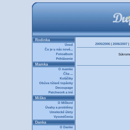
Rodinka
2005/2006
|
2006/2007
|
Úvod
Čo je u nás nové...
Fotoalbum
Súkromná
Prihlásenie
Mamka
O mamke
Číta ...
Koláčiky
Obúva túlavé topánky
Decoupage
Patchwork a iné
Miško
O Miškovi
Úvahy a problémy
Umelecké úlety
Vysvedčenia
Danka
O Danke