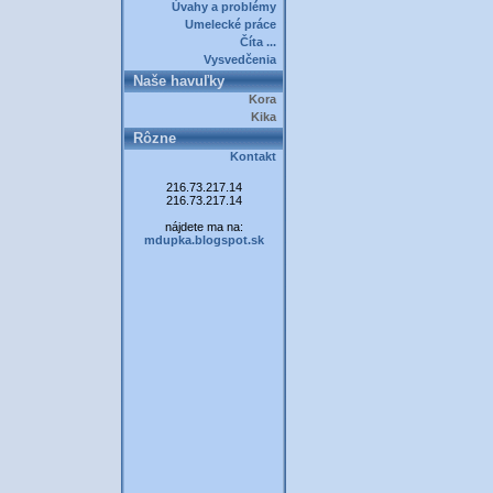
Úvahy a problémy
Umelecké práce
Číta ...
Vysvedčenia
Naše havuľky
Kora
Kika
Rôzne
Kontakt
216.73.217.14
216.73.217.14
nájdete ma na:
mdupka.blogspot.sk