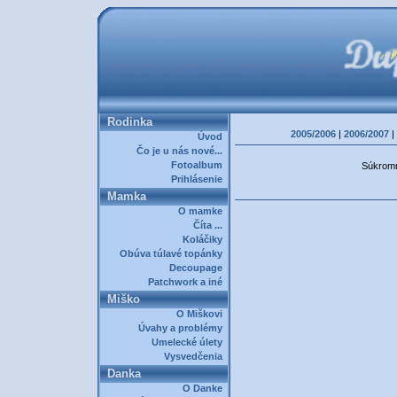
Rodinka
2005/2006
|
2006/2007
|
Úvod
Čo je u nás nové...
Fotoalbum
Súkromná
Prihlásenie
Mamka
O mamke
Číta ...
Koláčiky
Obúva túlavé topánky
Decoupage
Patchwork a iné
Miško
O Miškovi
Úvahy a problémy
Umelecké úlety
Vysvedčenia
Danka
O Danke