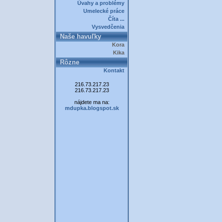
Úvahy a problémy
Umelecké práce
Číta ...
Vysvedčenia
Naše havuľky
Kora
Kika
Rôzne
Kontakt
216.73.217.23
216.73.217.23
nájdete ma na:
mdupka.blogspot.sk