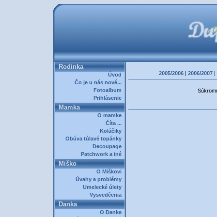
Rodinka
2005/2006
|
2006/2007
|
Úvod
Čo je u nás nové...
Fotoalbum
Súkromná
Prihlásenie
Mamka
O mamke
Číta ...
Koláčiky
Obúva túlavé topánky
Decoupage
Patchwork a iné
Miško
O Miškovi
Úvahy a problémy
Umelecké úlety
Vysvedčenia
Danka
O Danke