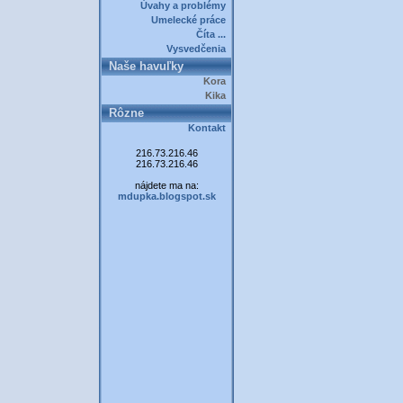
Úvahy a problémy
Umelecké práce
Číta ...
Vysvedčenia
Naše havuľky
Kora
Kika
Rôzne
Kontakt
216.73.216.46
216.73.216.46
nájdete ma na:
mdupka.blogspot.sk