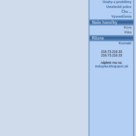
Úvahy a problémy
Umelecké práce
Číta ...
Vysvedčenia
Naše havuľky
Kora
Kika
Rôzne
Kontakt
216.73.216.33
216.73.216.33
nájdete ma na:
mdupka.blogspot.sk