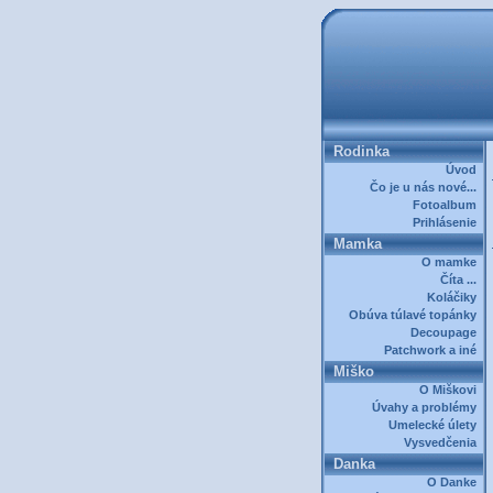
Rodinka
Úvod
Čo je u nás nové...
Fotoalbum
Prihlásenie
Mamka
O mamke
Číta ...
Koláčiky
Obúva túlavé topánky
Decoupage
Patchwork a iné
Miško
O Miškovi
Úvahy a problémy
Umelecké úlety
Vysvedčenia
Danka
O Danke