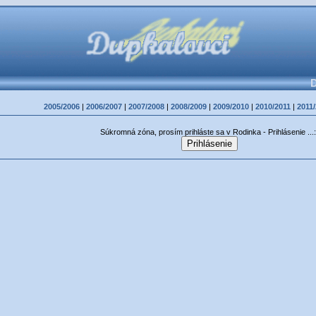
D
2005/2006
|
2006/2007
|
2007/2008
|
2008/2009
|
2009/2010
|
2010/2011
|
2011
Súkromná zóna, prosím prihláste sa v Rodinka - Prihlásenie ...: