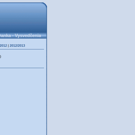
anka - Vysvedčenia
/2012
|
2012/2013
)