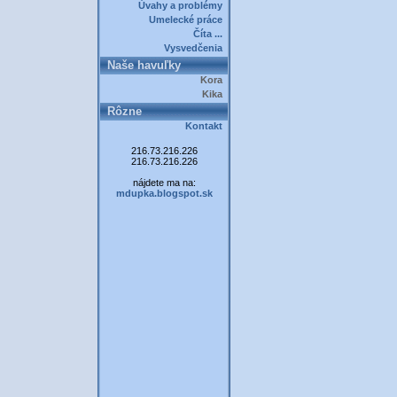
Úvahy a problémy
Umelecké práce
Číta ...
Vysvedčenia
Naše havuľky
Kora
Kika
Rôzne
Kontakt
216.73.216.226
216.73.216.226
nájdete ma na:
mdupka.blogspot.sk