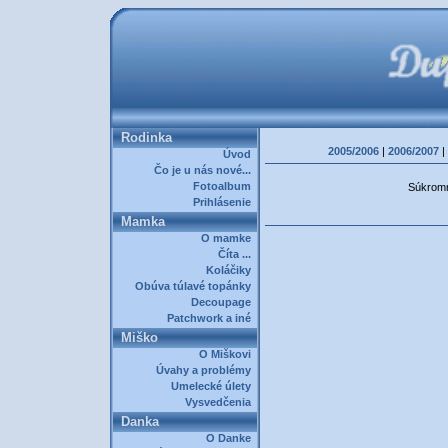
Rodinka
2005/2006
|
2006/2007
|
Úvod
Čo je u nás nové...
Fotoalbum
Súkromná
Prihlásenie
Mamka
O mamke
Číta ...
Koláčiky
Obúva túlavé topánky
Decoupage
Patchwork a iné
Miško
O Miškovi
Úvahy a problémy
Umelecké úlety
Vysvedčenia
Danka
O Danke