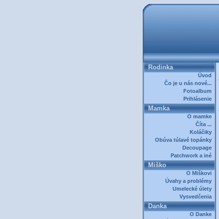
Rodinka
Úvod
Čo je u nás nové...
Fotoalbum
Prihlásenie
Mamka
O mamke
Číta ...
Koláčiky
Obúva túlavé topánky
Decoupage
Patchwork a iné
Miško
O Miškovi
Úvahy a problémy
Umelecké úlety
Vysvedčenia
Danka
O Danke