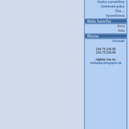
Úvahy a problémy
Umelecké práce
Číta ...
Vysvedčenia
Naše havuľky
Kora
Kika
Rôzne
Kontakt
216.73.216.65
216.73.216.65
nájdete ma na:
mdupka.blogspot.sk