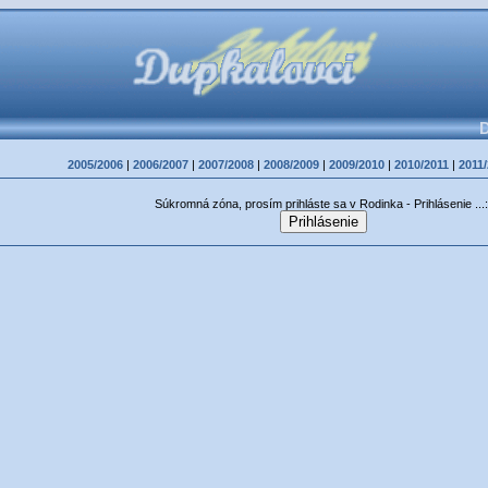
D
2005/2006
|
2006/2007
|
2007/2008
|
2008/2009
|
2009/2010
|
2010/2011
|
2011
Súkromná zóna, prosím prihláste sa v Rodinka - Prihlásenie ...: