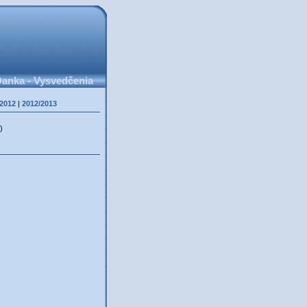
anka - Vysvedčenia
/2012
|
2012/2013
)