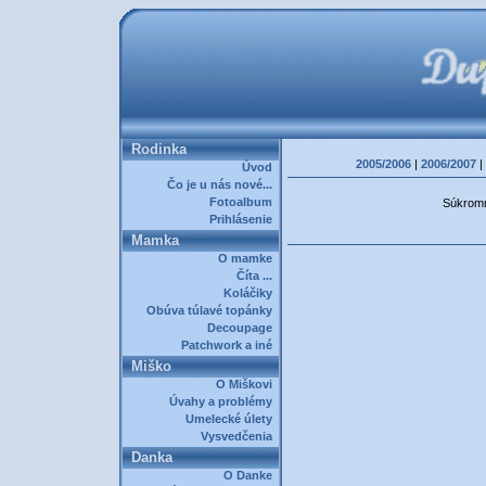
Rodinka
2005/2006
|
2006/2007
|
Úvod
Čo je u nás nové...
Fotoalbum
Súkromná
Prihlásenie
Mamka
O mamke
Číta ...
Koláčiky
Obúva túlavé topánky
Decoupage
Patchwork a iné
Miško
O Miškovi
Úvahy a problémy
Umelecké úlety
Vysvedčenia
Danka
O Danke