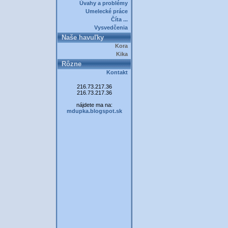
Úvahy a problémy
Umelecké práce
Číta ...
Vysvedčenia
Naše havuľky
Kora
Kika
Rôzne
Kontakt
216.73.217.36
216.73.217.36
nájdete ma na:
mdupka.blogspot.sk