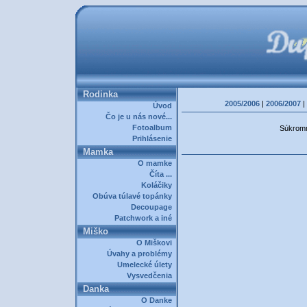
Rodinka
2005/2006
|
2006/2007
|
Úvod
Čo je u nás nové...
Fotoalbum
Súkromná
Prihlásenie
Mamka
O mamke
Číta ...
Koláčiky
Obúva túlavé topánky
Decoupage
Patchwork a iné
Miško
O Miškovi
Úvahy a problémy
Umelecké úlety
Vysvedčenia
Danka
O Danke