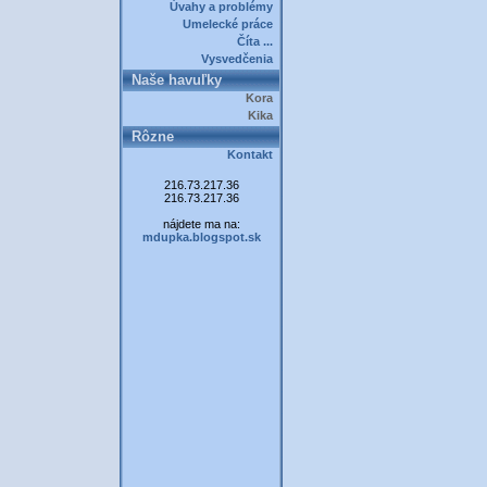
Úvahy a problémy
Umelecké práce
Číta ...
Vysvedčenia
Naše havuľky
Kora
Kika
Rôzne
Kontakt
216.73.217.36
216.73.217.36
nájdete ma na:
mdupka.blogspot.sk