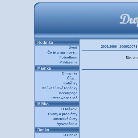
Rodinka
2005/2006
|
2006/2007
|
Úvod
Čo je u nás nové...
Fotoalbum
Súkromná
Prihlásenie
Mamka
O mamke
Číta ...
Koláčiky
Obúva túlavé topánky
Decoupage
Patchwork a iné
Miško
O Miškovi
Úvahy a problémy
Umelecké úlety
Vysvedčenia
Danka
O Danke