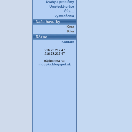
Úvahy a problémy
Umelecké práce
Číta ...
Vysvedčenia
Naše havuľky
Kora
Kika
Rôzne
Kontakt
216.73.217.47
216.73.217.47
nájdete ma na:
mdupka.blogspot.sk