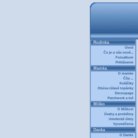
Rodinka
Úvod
Čo je u nás nové...
Fotoalbum
Prihlásenie
Mamka
O mamke
Číta ...
Koláčiky
Obúva túlavé topánky
Decoupage
Patchwork a iné
Miško
O Miškovi
Úvahy a problémy
Umelecké úlety
Vysvedčenia
Danka
O Danke