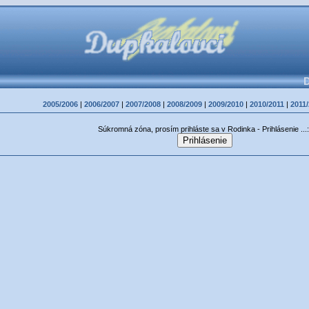
D
2005/2006
|
2006/2007
|
2007/2008
|
2008/2009
|
2009/2010
|
2010/2011
|
2011
Súkromná zóna, prosím prihláste sa v Rodinka - Prihlásenie ...: