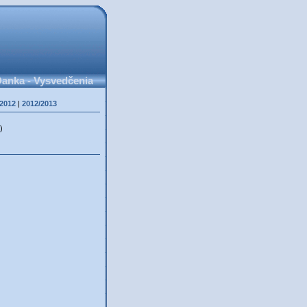
anka - Vysvedčenia
/2012
|
2012/2013
)