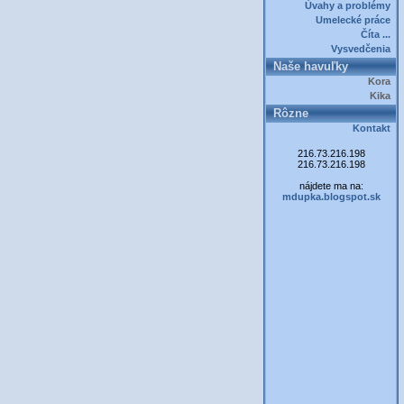
Úvahy a problémy
Umelecké práce
Číta ...
Vysvedčenia
Naše havuľky
Kora
Kika
Rôzne
Kontakt
216.73.216.198
216.73.216.198
nájdete ma na:
mdupka.blogspot.sk