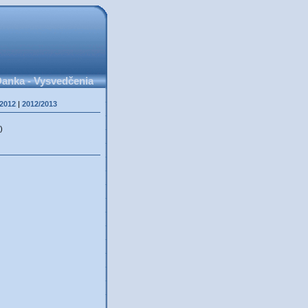
anka - Vysvedčenia
/2012
|
2012/2013
)