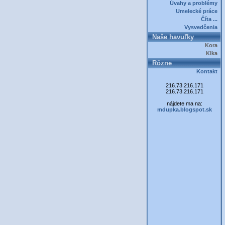
Úvahy a problémy
Umelecké práce
Číta ...
Vysvedčenia
Naše havuľky
Kora
Kika
Rôzne
Kontakt
216.73.216.171
216.73.216.171
nájdete ma na:
mdupka.blogspot.sk