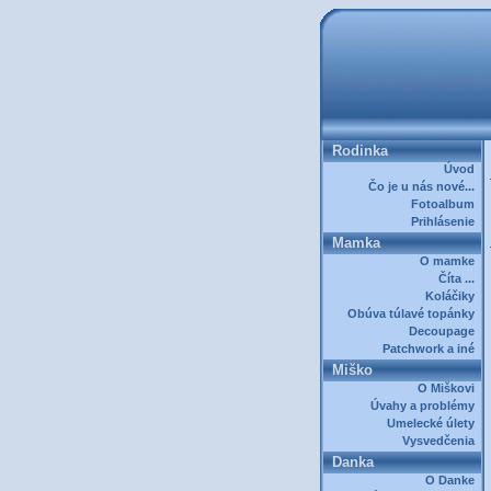
Rodinka
Úvod
Čo je u nás nové...
Fotoalbum
Prihlásenie
Mamka
O mamke
Číta ...
Koláčiky
Obúva túlavé topánky
Decoupage
Patchwork a iné
Miško
O Miškovi
Úvahy a problémy
Umelecké úlety
Vysvedčenia
Danka
O Danke