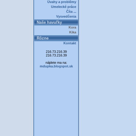
Úvahy a problémy
Umelecké práce
Číta ...
Vysvedčenia
Naše havuľky
Kora
Kika
Rôzne
Kontakt
216.73.216.39
216.73.216.39
nájdete ma na:
mdupka.blogspot.sk