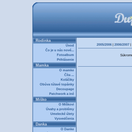
Rodinka
2005/2006
|
2006/2007
|
Úvod
Čo je u nás nové...
Fotoalbum
Súkromná
Prihlásenie
Mamka
O mamke
Číta ...
Koláčiky
Obúva túlavé topánky
Decoupage
Patchwork a iné
Miško
O Miškovi
Úvahy a problémy
Umelecké úlety
Vysvedčenia
Danka
O Danke