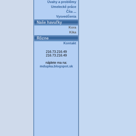
Úvahy a problémy
Umelecké práce
Číta ...
Vysvedčenia
Naše havuľky
Kora
Kika
Rôzne
Kontakt
216.73.216.49
216.73.216.49
nájdete ma na:
mdupka.blogspot.sk