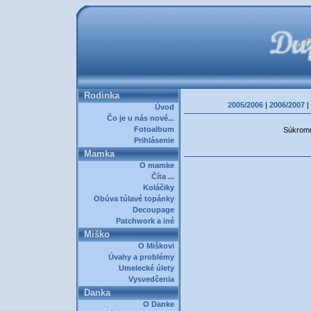
Rodinka
2005/2006
|
2006/2007
|
Úvod
Čo je u nás nové...
Fotoalbum
Súkromná
Prihlásenie
Mamka
O mamke
Číta ...
Koláčiky
Obúva túlavé topánky
Decoupage
Patchwork a iné
Miško
O Miškovi
Úvahy a problémy
Umelecké úlety
Vysvedčenia
Danka
O Danke