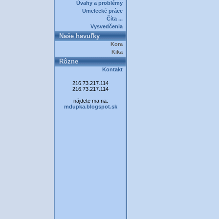
Úvahy a problémy
Umelecké práce
Číta ...
Vysvedčenia
Naše havuľky
Kora
Kika
Rôzne
Kontakt
216.73.217.114
216.73.217.114
nájdete ma na:
mdupka.blogspot.sk