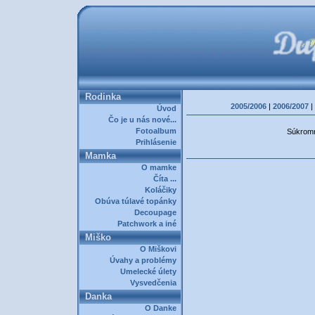
Rodinka
2005/2006
|
2006/2007
|
Úvod
Čo je u nás nové...
Fotoalbum
Súkromná
Prihlásenie
Mamka
O mamke
Číta ...
Koláčiky
Obúva túlavé topánky
Decoupage
Patchwork a iné
Miško
O Miškovi
Úvahy a problémy
Umelecké úlety
Vysvedčenia
Danka
O Danke