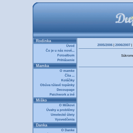
Rodinka
2005/2006
|
2006/2007
|
Úvod
Čo je u nás nové...
Fotoalbum
Súkromná
Prihlásenie
Mamka
O mamke
Číta ...
Koláčiky
Obúva túlavé topánky
Decoupage
Patchwork a iné
Miško
O Miškovi
Úvahy a problémy
Umelecké úlety
Vysvedčenia
Danka
O Danke