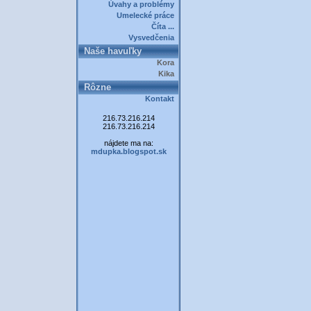
Úvahy a problémy
Umelecké práce
Číta ...
Vysvedčenia
Naše havuľky
Kora
Kika
Rôzne
Kontakt
216.73.216.214
216.73.216.214
nájdete ma na:
mdupka.blogspot.sk