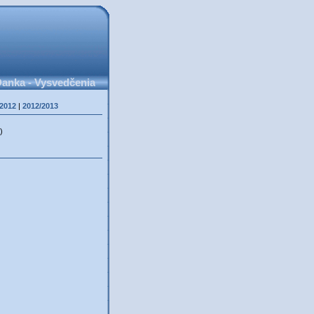
anka - Vysvedčenia
/2012
|
2012/2013
)