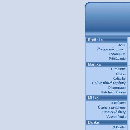
Rodinka
Úvod
Čo je u nás nové...
Fotoalbum
Prihlásenie
Mamka
O mamke
Číta ...
Koláčiky
Obúva túlavé topánky
Decoupage
Patchwork a iné
Miško
O Miškovi
Úvahy a problémy
Umelecké úlety
Vysvedčenia
Danka
O Danke