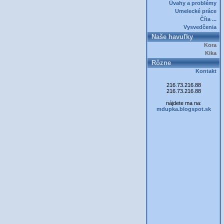
Úvahy a problémy
Umelecké práce
Číta ...
Vysvedčenia
Naše havuľky
Kora
Kika
Rôzne
Kontakt
216.73.216.88
216.73.216.88
nájdete ma na:
mdupka.blogspot.sk