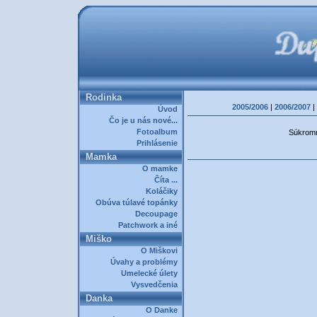
Rodinka
2005/2006
|
2006/2007
|
Úvod
Čo je u nás nové...
Fotoalbum
Súkromná
Prihlásenie
Mamka
O mamke
Číta ...
Koláčiky
Obúva túlavé topánky
Decoupage
Patchwork a iné
Miško
O Miškovi
Úvahy a problémy
Umelecké úlety
Vysvedčenia
Danka
O Danke