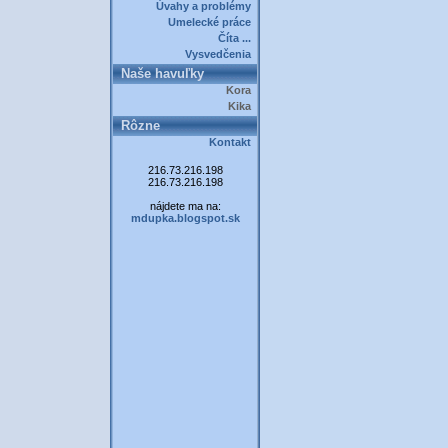
Úvahy a problémy
Umelecké práce
Číta ...
Vysvedčenia
Naše havuľky
Kora
Kika
Rôzne
Kontakt
216.73.216.198
216.73.216.198
nájdete ma na:
mdupka.blogspot.sk