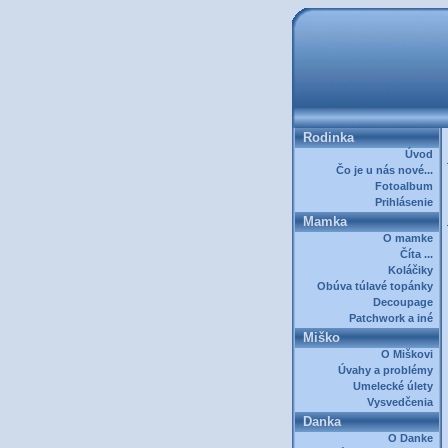
Rodinka
Úvod
Čo je u nás nové...
Fotoalbum
Prihlásenie
Mamka
O mamke
Číta ...
Koláčiky
Obúva túlavé topánky
Decoupage
Patchwork a iné
Miško
O Miškovi
Úvahy a problémy
Umelecké úlety
Vysvedčenia
Danka
O Danke