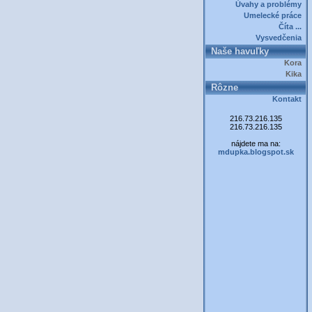
Úvahy a problémy
Umelecké práce
Číta ...
Vysvedčenia
Naše havuľky
Kora
Kika
Rôzne
Kontakt
216.73.216.135
216.73.216.135
nájdete ma na:
mdupka.blogspot.sk