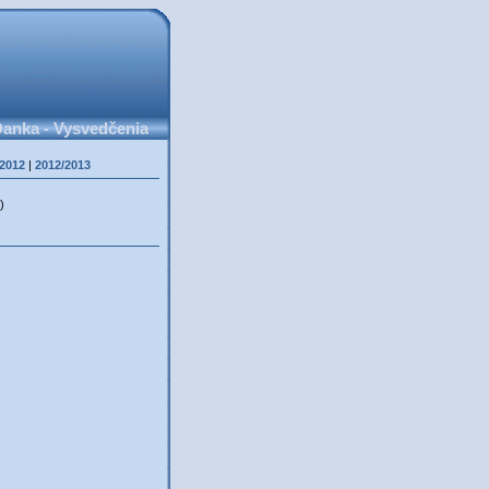
anka - Vysvedčenia
/2012
|
2012/2013
)