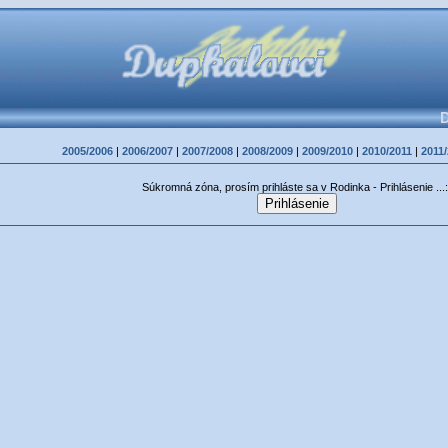
D
2005/2006
|
2006/2007
|
2007/2008
|
2008/2009
|
2009/2010
|
2010/2011
|
2011
Súkromná zóna, prosím prihláste sa v Rodinka - Prihlásenie ...: