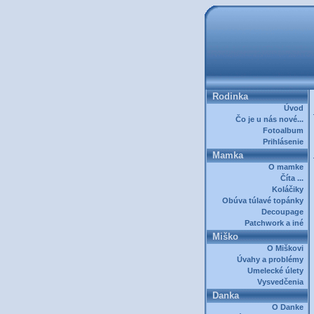
Rodinka
Úvod
Čo je u nás nové...
Fotoalbum
Prihlásenie
Mamka
O mamke
Číta ...
Koláčiky
Obúva túlavé topánky
Decoupage
Patchwork a iné
Miško
O Miškovi
Úvahy a problémy
Umelecké úlety
Vysvedčenia
Danka
O Danke