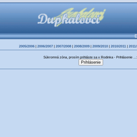
D
2005/2006
|
2006/2007
|
2007/2008
|
2008/2009
|
2009/2010
|
2010/2011
|
2011
Súkromná zóna, prosím prihláste sa v Rodinka - Prihlásenie ...: