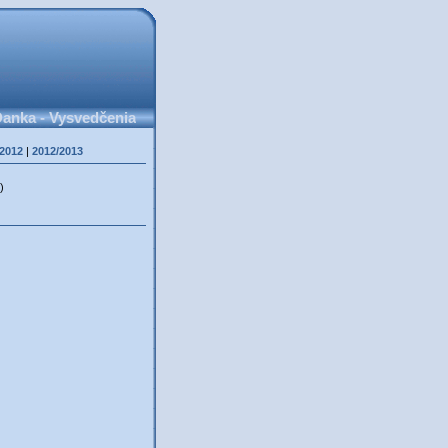
anka - Vysvedčenia
/2012
|
2012/2013
)