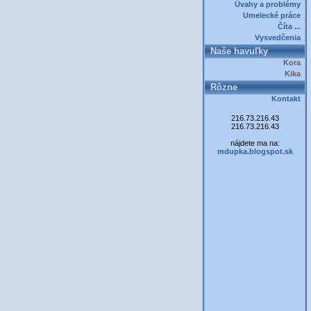
Úvahy a problémy
Umelecké práce
Číta ...
Vysvedčenia
Naše havuľky
Kora
Kika
Rôzne
Kontakt
216.73.216.43
216.73.216.43
nájdete ma na:
mdupka.blogspot.sk