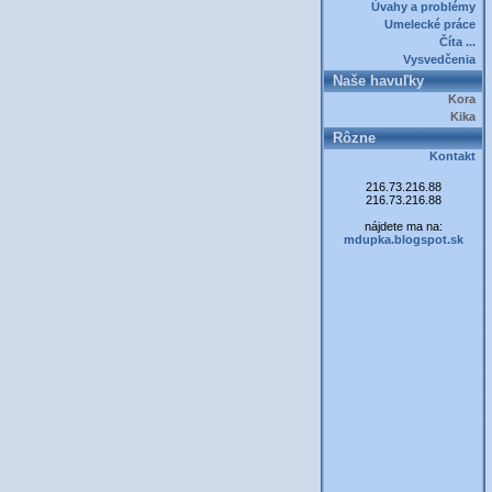
Úvahy a problémy
Umelecké práce
Číta ...
Vysvedčenia
Naše havuľky
Kora
Kika
Rôzne
Kontakt
216.73.216.88
216.73.216.88
nájdete ma na:
mdupka.blogspot.sk