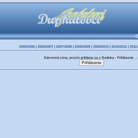
D
2005/2006
|
2006/2007
|
2007/2008
|
2008/2009
|
2009/2010
|
2010/2011
|
2011
Súkromná zóna, prosím prihláste sa v Rodinka - Prihlásenie ...: