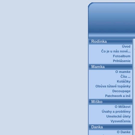
Rodinka
Úvod
Čo je u nás nové...
Fotoalbum
Prihlásenie
Mamka
O mamke
Číta ...
Koláčiky
Obúva túlavé topánky
Decoupage
Patchwork a iné
Miško
O Miškovi
Úvahy a problémy
Umelecké úlety
Vysvedčenia
Danka
O Danke