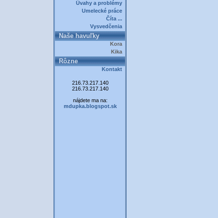
Úvahy a problémy
Umelecké práce
Číta ...
Vysvedčenia
Naše havuľky
Kora
Kika
Rôzne
Kontakt
216.73.217.140
216.73.217.140
nájdete ma na:
mdupka.blogspot.sk