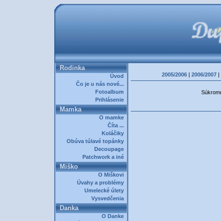
Rodinka
2005/2006
|
2006/2007
|
Úvod
Čo je u nás nové...
Fotoalbum
Súkromná
Prihlásenie
Mamka
O mamke
Číta ...
Koláčiky
Obúva túlavé topánky
Decoupage
Patchwork a iné
Miško
O Miškovi
Úvahy a problémy
Umelecké úlety
Vysvedčenia
Danka
O Danke