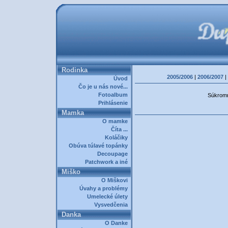
Rodinka
2005/2006
|
2006/2007
|
Úvod
Čo je u nás nové...
Fotoalbum
Súkromná
Prihlásenie
Mamka
O mamke
Číta ...
Koláčiky
Obúva túlavé topánky
Decoupage
Patchwork a iné
Miško
O Miškovi
Úvahy a problémy
Umelecké úlety
Vysvedčenia
Danka
O Danke