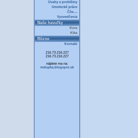
Úvahy a problémy
Umelecké práce
Číta ...
Vysvedčenia
Naše havuľky
Kora
Kika
Rôzne
Kontakt
216.73.216.227
216.73.216.227
nájdete ma na:
mdupka.blogspot.sk