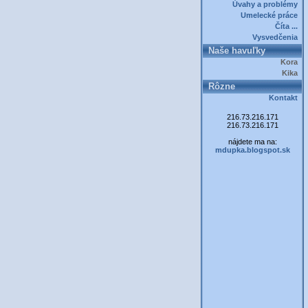
Úvahy a problémy
Umelecké práce
Číta ...
Vysvedčenia
Naše havuľky
Kora
Kika
Rôzne
Kontakt
216.73.216.171
216.73.216.171
nájdete ma na:
mdupka.blogspot.sk