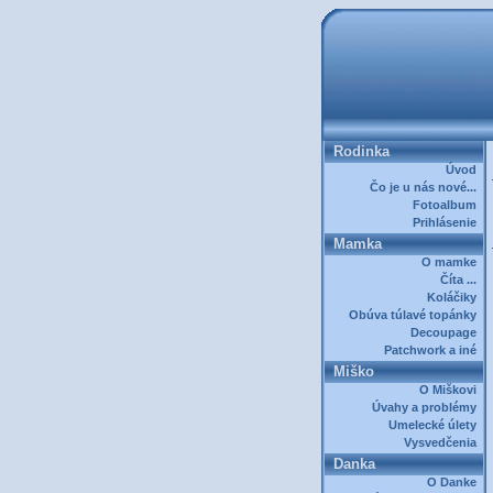
Rodinka
Úvod
Čo je u nás nové...
Fotoalbum
Prihlásenie
Mamka
O mamke
Číta ...
Koláčiky
Obúva túlavé topánky
Decoupage
Patchwork a iné
Miško
O Miškovi
Úvahy a problémy
Umelecké úlety
Vysvedčenia
Danka
O Danke