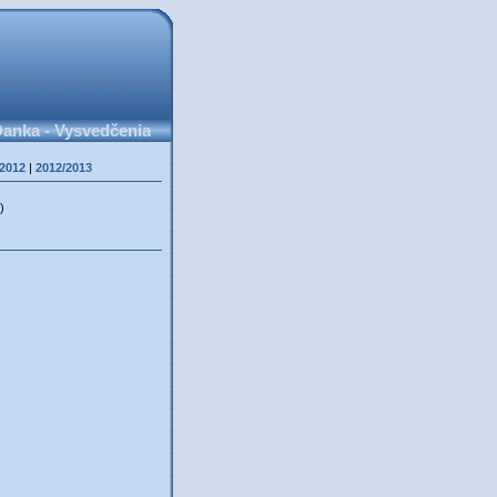
anka - Vysvedčenia
/2012
|
2012/2013
)