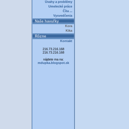
Úvahy a problémy
Umelecké práce
Číta ...
Vysvedčenia
Naše havuľky
Kora
Kika
Rôzne
Kontakt
216.73.216.168
216.73.216.168
nájdete ma na:
mdupka.blogspot.sk