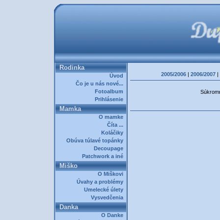
Rodinka
2005/2006
|
2006/2007
|
Úvod
Čo je u nás nové...
Fotoalbum
Súkromná
Prihlásenie
Mamka
O mamke
Číta ...
Koláčiky
Obúva túlavé topánky
Decoupage
Patchwork a iné
Miško
O Miškovi
Úvahy a problémy
Umelecké úlety
Vysvedčenia
Danka
O Danke