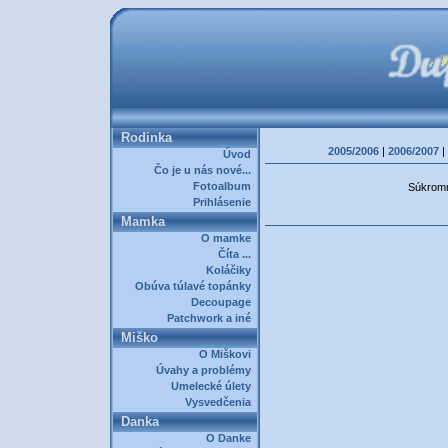
Rodinka
2005/2006
|
2006/2007
|
Úvod
Čo je u nás nové...
Fotoalbum
Súkromná
Prihlásenie
Mamka
O mamke
Číta ...
Koláčiky
Obúva túlavé topánky
Decoupage
Patchwork a iné
Miško
O Miškovi
Úvahy a problémy
Umelecké úlety
Vysvedčenia
Danka
O Danke