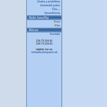
Úvahy a problémy
Umelecké práce
Číta ...
Vysvedčenia
Naše havuľky
Kora
Kika
Rôzne
Kontakt
216.73.216.61
216.73.216.61
nájdete ma na:
mdupka.blogspot.sk