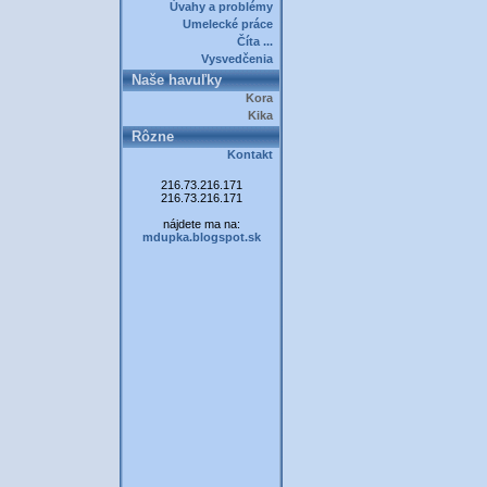
Úvahy a problémy
Umelecké práce
Číta ...
Vysvedčenia
Naše havuľky
Kora
Kika
Rôzne
Kontakt
216.73.216.171
216.73.216.171
nájdete ma na:
mdupka.blogspot.sk