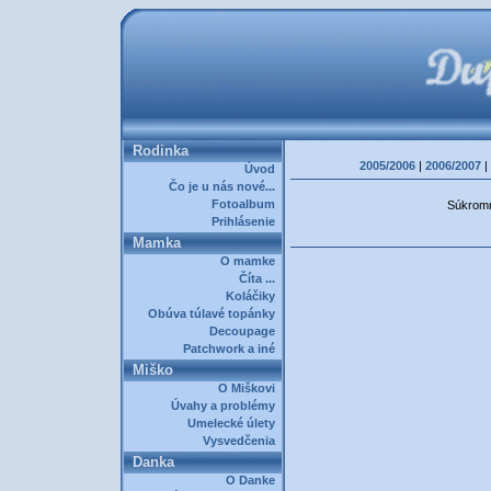
Rodinka
2005/2006
|
2006/2007
|
Úvod
Čo je u nás nové...
Fotoalbum
Súkromná
Prihlásenie
Mamka
O mamke
Číta ...
Koláčiky
Obúva túlavé topánky
Decoupage
Patchwork a iné
Miško
O Miškovi
Úvahy a problémy
Umelecké úlety
Vysvedčenia
Danka
O Danke