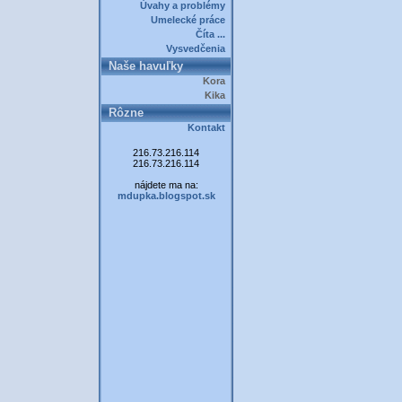
Úvahy a problémy
Umelecké práce
Číta ...
Vysvedčenia
Naše havuľky
Kora
Kika
Rôzne
Kontakt
216.73.216.114
216.73.216.114
nájdete ma na:
mdupka.blogspot.sk