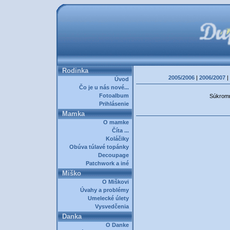
Rodinka
2005/2006
|
2006/2007
|
Úvod
Čo je u nás nové...
Fotoalbum
Súkromná
Prihlásenie
Mamka
O mamke
Číta ...
Koláčiky
Obúva túlavé topánky
Decoupage
Patchwork a iné
Miško
O Miškovi
Úvahy a problémy
Umelecké úlety
Vysvedčenia
Danka
O Danke