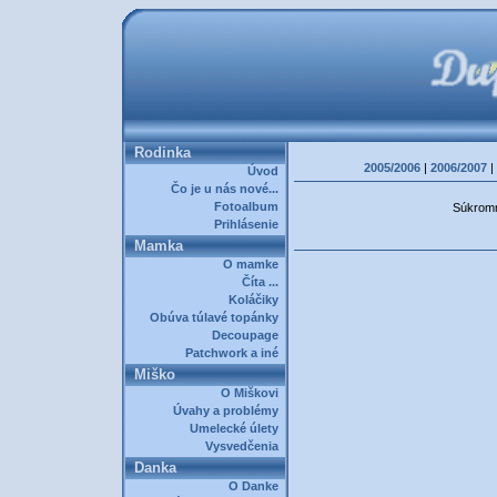
Rodinka
2005/2006
|
2006/2007
|
Úvod
Čo je u nás nové...
Fotoalbum
Súkromná
Prihlásenie
Mamka
O mamke
Číta ...
Koláčiky
Obúva túlavé topánky
Decoupage
Patchwork a iné
Miško
O Miškovi
Úvahy a problémy
Umelecké úlety
Vysvedčenia
Danka
O Danke