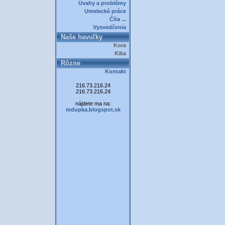
Úvahy a problémy
Umelecké práce
Číta ...
Vysvedčenia
Naše havuľky
Kora
Kika
Rôzne
Kontakt
216.73.216.24
216.73.216.24
nájdete ma na:
mdupka.blogspot.sk