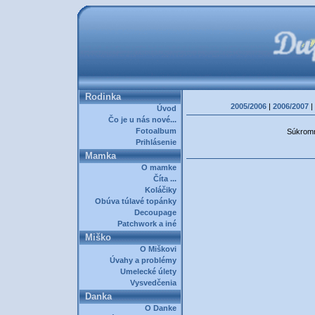
Rodinka
2005/2006
|
2006/2007
|
Úvod
Čo je u nás nové...
Fotoalbum
Súkromná
Prihlásenie
Mamka
O mamke
Číta ...
Koláčiky
Obúva túlavé topánky
Decoupage
Patchwork a iné
Miško
O Miškovi
Úvahy a problémy
Umelecké úlety
Vysvedčenia
Danka
O Danke