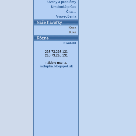
Úvahy a problémy
Umelecké práce
Číta ...
Vysvedčenia
Naše havuľky
Kora
Kika
Rôzne
Kontakt
216.73.216.131
216.73.216.131
nájdete ma na:
mdupka.blogspot.sk