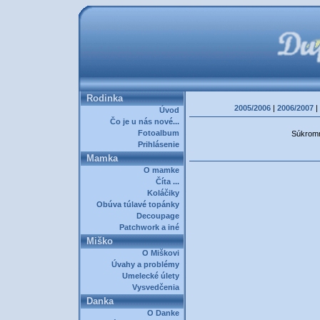
Rodinka
2005/2006
|
2006/2007
|
Úvod
Čo je u nás nové...
Fotoalbum
Súkromná
Prihlásenie
Mamka
O mamke
Číta ...
Koláčiky
Obúva túlavé topánky
Decoupage
Patchwork a iné
Miško
O Miškovi
Úvahy a problémy
Umelecké úlety
Vysvedčenia
Danka
O Danke