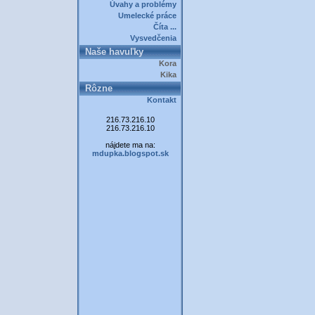
Úvahy a problémy
Umelecké práce
Číta ...
Vysvedčenia
Naše havuľky
Kora
Kika
Rôzne
Kontakt
216.73.216.10
216.73.216.10
nájdete ma na:
mdupka.blogspot.sk