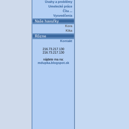
Úvahy a problémy
Umelecké práce
Číta ...
Vysvedčenia
Naše havuľky
Kora
Kika
Rôzne
Kontakt
216.73.217.130
216.73.217.130
nájdete ma na:
mdupka.blogspot.sk