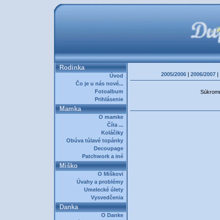
Rodinka
2005/2006
|
2006/2007
|
Úvod
Čo je u nás nové...
Fotoalbum
Súkromná
Prihlásenie
Mamka
O mamke
Číta ...
Koláčiky
Obúva túlavé topánky
Decoupage
Patchwork a iné
Miško
O Miškovi
Úvahy a problémy
Umelecké úlety
Vysvedčenia
Danka
O Danke