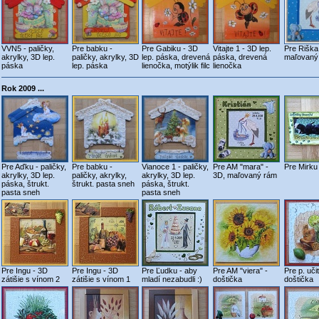
VVN5 - paličky,
Pre babku -
Pre Gabiku - 3D
Vitajte 1 - 3D lep.
Pre Riška
akrylky, 3D lep.
paličky, akrylky, 3D
lep. páska, drevená
páska, drevená
maľovaný
páska
lep. páska
lienočka, motýlik filc
lienočka
Rok 2009 ...
Pre Aďku - paličky,
Pre babku -
Vianoce 1 - paličky,
Pre AM "mara" -
Pre Mirku 
akrylky, 3D lep.
paličky, akrylky,
akrylky, 3D lep.
3D, maľovaný rám
páska, štrukt.
štrukt. pasta sneh
páska, štrukt.
pasta sneh
pasta sneh
Pre Ingu - 3D
Pre Ingu - 3D
Pre Ľudku - aby
Pre AM "viera" -
Pre p. uči
zátišie s vínom 2
zátišie s vínom 1
mladí nezabudli :)
doštička
doštička