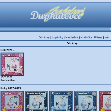
Obrázky
|
Lopáriky
|
Kvetináče
|
Krabičky
|
Plátna
|
Iné
Obrázky ...
Rok 2021 ...
15.7.2021
Pre Natálku
Roky 2017-2019 ...