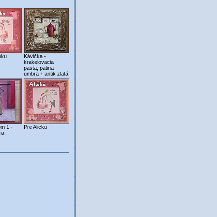
nku
Kávička -
krakelovacia
pasta, patina
umbra + antik zlatá
m 1 -
Pre Alicku
ia