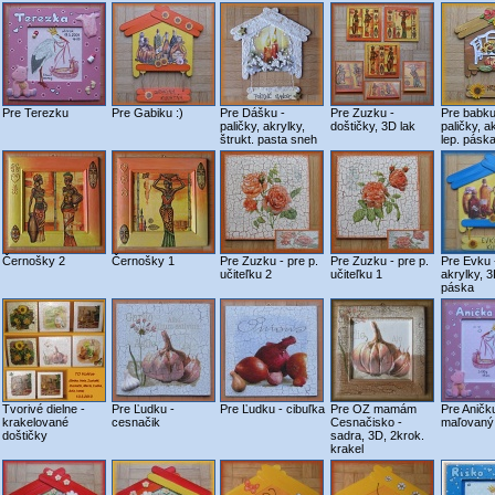
Pre Terezku
Pre Gabiku :)
Pre Dášku -
Pre Zuzku -
Pre babku
paličky, akrylky,
doštičky, 3D lak
paličky, a
štrukt. pasta sneh
lep. pásk
Černošky 2
Černošky 1
Pre Zuzku - pre p.
Pre Zuzku - pre p.
Pre Evku -
učiteľku 2
učiteľku 1
akrylky, 3
páska
Tvorivé dielne -
Pre Ľudku -
Pre Ľudku - cibuľka
Pre OZ mamám
Pre Aničk
krakelované
cesnačik
Cesnačisko -
maľovaný
doštičky
sadra, 3D, 2krok.
krakel