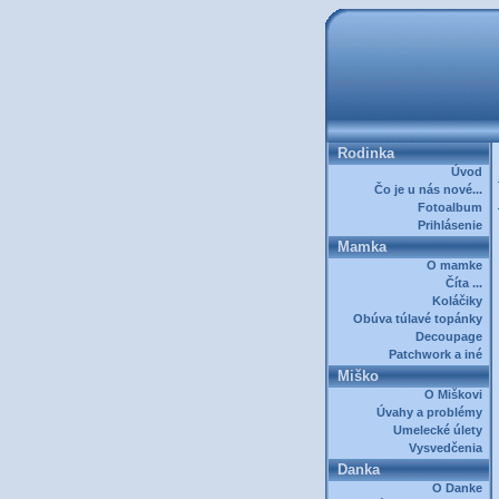
Rodinka
Úvod
Čo je u nás nové...
Fotoalbum
Prihlásenie
Mamka
O mamke
Číta ...
Koláčiky
Obúva túlavé topánky
Decoupage
Patchwork a iné
Miško
O Miškovi
Úvahy a problémy
Umelecké úlety
Vysvedčenia
Danka
O Danke