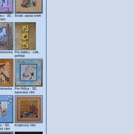
icu - 3D,
štrukt. pasta sneh
 rám
menovka
Pre babku - celk.
pohľad
menovka
Pre Riška - 3D,
tupovaný rám
u - 3D,
krupicový rám
aný rám