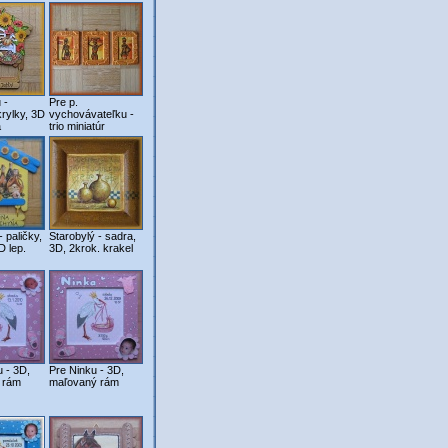
 -
Pre p.
krylky, 3D
vychovávateľku -
a
trio miniatúr
 paličky,
Starobylý - sadra,
D lep.
3D, 2krok. krakel
u - 3D,
Pre Ninku - 3D,
 rám
maľovaný rám