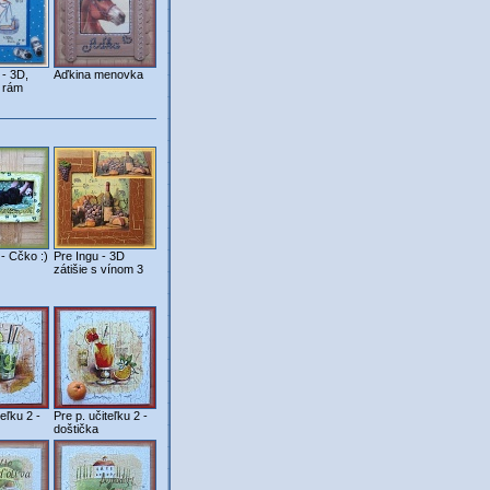
 - 3D,
Aďkina menovka
 rám
- Cčko :)
Pre Ingu - 3D
zátišie s vínom 3
teľku 2 -
Pre p. učiteľku 2 -
doštička