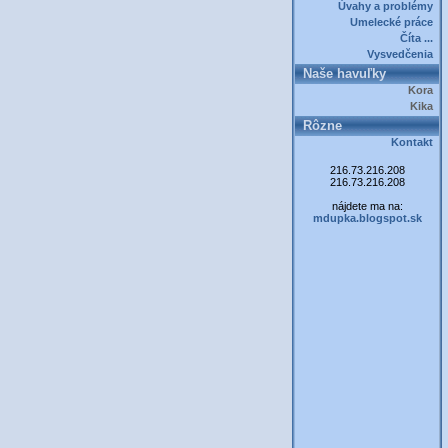
Úvahy a problémy
Umelecké práce
Číta ...
Vysvedčenia
Naše havuľky
Kora
Kika
Rôzne
Kontakt
216.73.216.208
216.73.216.208
nájdete ma na:
mdupka.blogspot.sk