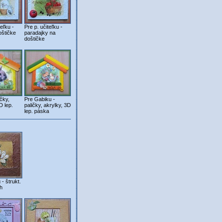
teľku -
Pre p. učiteľku -
oštičke
paradajky na
doštičke
čky,
Pre Gabiku -
D lep.
paličky, akrylky, 3D
lep. páska
- štrukt.
h