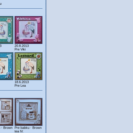
u
3
20.8.2013
Pre Viki
18.6.2013
Pre Lea
 - Brown
Pre babku - Brown
tea IV.