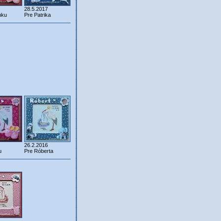
28.5.2017
nku
Pre Patrika
26.2.2016
u
Pre Róberta