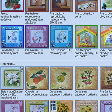
Pre p.
Pre babku -
Pre babku -
Pre p. učiteľku -
Pre p. uči
vychovávateľku -
reprodukcia,
reprodukcia,
séria
olivy na d
doštička
maľovaný rám
maľovaný rám
25x32 cm
25x32 cm
Pre Andreja - 3D,
Pre Natáliu - 3D,
Pre Kristiána - 3D,
Pre AM "jana" -
VVN - pali
maľovaný rám
maľovaný rám
maľovaný rám
paličky, akrylky, 3D
akrylky, 3
lep. páska
páska
Rok 2008 ...
Biela magnólia pre
Ovocie na
Ovocie na
Ovocie na
Pre Janku 
Olivera - 3D,
sádrovom odliatku
sádrovom odliatku
sádrovom odliatku
pasta sne
krupicový rám