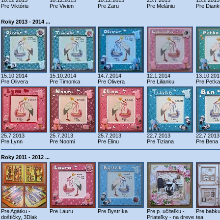
10.12.2015
10.12.2015
10.12.2015
23.7.2015
15.2.2015
Pre Viktóriu
Pre Vivien
Pre Zaru
Pre Melániu
Pre Diank
Roky 2013 - 2014 ...
15.10.2014
15.10.2014
14.7.2014
12.1.2014
13.10.201
Pre Olivera
Pre Timonka
Pre Olivera
Pre Lilianku
Pre Peťka
25.7.2013
25.7.2013
25.7.2013
22.7.2013
22.7.2013
Pre Lynn
Pre Noomi
Pre Elinu
Pre Tiziana
Pre Bena
Roky 2011 - 2012 ...
Pre Agátku -
Pre Lauru
Pre Bystríka
Pre p. učiteľku -
Pre babku
doštičky, 3Dlak
Priateľky - na dreve
tea