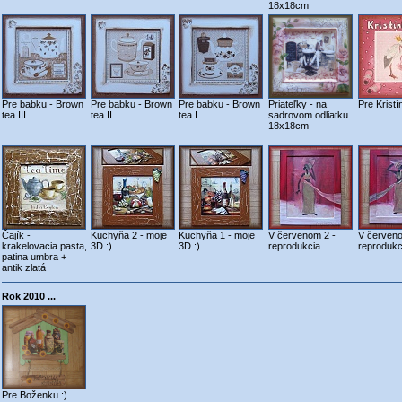
18x18cm
Pre babku - Brown
Pre babku - Brown
Pre babku - Brown
Priateľky - na
Pre Kristí
tea III.
tea II.
tea I.
sadrovom odliatku
18x18cm
Čajík -
Kuchyňa 2 - moje
Kuchyňa 1 - moje
V červenom 2 -
V červeno
krakelovacia pasta,
3D :)
3D :)
reprodukcia
reprodukc
patina umbra +
antik zlatá
Rok 2010 ...
Pre Boženku :)