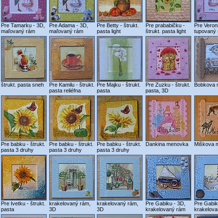
Pre Tamarku - 3D,
Pre Adama - 3D,
Pre Betty - štrukt.
Pre prababičku -
Pre Veron
maľovaný rám
maľovaný rám
pasta light
štrukt. pasta light
tupovaný
štrukt. pasta sneh
Pre Kamilu - štrukt.
Pre Majku - štrukt.
Pre Zuzku - štrukt.
Bobkova 
pasta reliéfna
pasta
pasta, 3D
Pre babku - štrukt.
Pre babku - štrukt.
Pre babku - štrukt.
Dankina menovka
Miškova 
pasta 3 druhy
pasta 3 druhy
pasta 3 druhy
Pre Ivetku - štrukt.
krakelovaný rám,
krakelovaný rám,
Pre Gabiku - 3D,
Pre Gabik
pasta
3D
3D
krakelovaný rám
krakelov