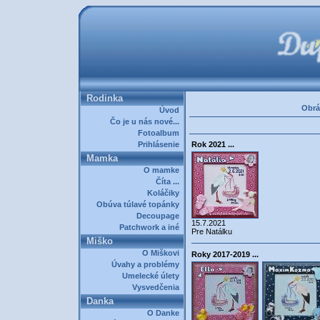
Rodinka
Obrá
Úvod
Čo je u nás nové...
Fotoalbum
Prihlásenie
Rok 2021 ...
Mamka
O mamke
Číta ...
Koláčiky
Obúva túlavé topánky
Decoupage
15.7.2021
Patchwork a iné
Pre Natálku
Miško
O Miškovi
Roky 2017-2019 ...
Úvahy a problémy
Umelecké úlety
Vysvedčenia
Danka
O Danke