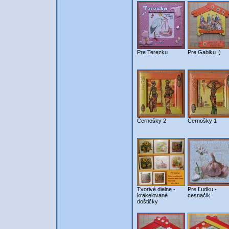
Pre Terezku
Pre Gabiku :)
Černošky 2
Černošky 1
Tvorivé dielne -
Pre Ľudku -
krakelované
cesnačik
doštičky