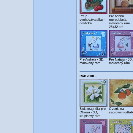
Pre p.
Pre babku -
vychovávateľku -
reprodukcia,
doštička
maľovaný rám
25x32 cm
Pre Andreja - 3D,
Pre Natáliu - 3D,
maľovaný rám
maľovaný rám
Rok 2008 ...
Biela magnólia pre
Ovocie na
Olivera - 3D,
sádrovom odliat
krupicový rám