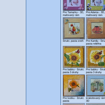
Pre Tamarku - 3D,
Pre Adama - 3D,
maľovaný rám
maľovaný rám
štrukt. pasta sneh
Pre Kamilu - štru
pasta reliéfna
Pre babku - štrukt.
Pre babku - štru
pasta 3 druhy
pasta 3 druhy
Pre Ivetku - štrukt.
krakelovaný rám
pasta
3D