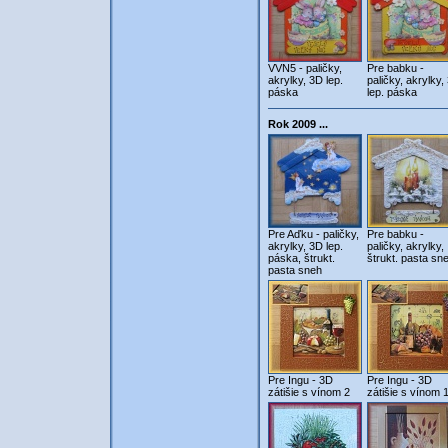
VVN5 - paličky,
Pre babku -
akrylky, 3D lep.
paličky, akrylky,
páska
lep. páska
Rok 2009 ...
Pre Aďku - paličky,
Pre babku -
akrylky, 3D lep.
paličky, akrylky,
páska, štrukt.
štrukt. pasta sn
pasta sneh
Pre Ingu - 3D
Pre Ingu - 3D
zátišie s vínom 2
zátišie s vínom 