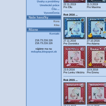
Úvahy a problémy
22.11.2019
11.3.2019
Umelecké práce
Pre Ellu
Pre Maxima
Číta ...
Vysvedčenia
Rok 2016 ...
Naše havuľky
Kora
Kika
Rôzne
Kontakt
216.73.216.116
27.11.2016
27.10.2016
216.73.216.116
Pre Dominika
Pre Adama
nájdete ma na:
mdupka.blogspot.sk
23.9.2016
10.9.2016
Pre Lenku Viktóriu
Pre Emmu
Rok 2015 ...