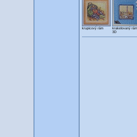
krupicový rám
krakelovaný rám
3D