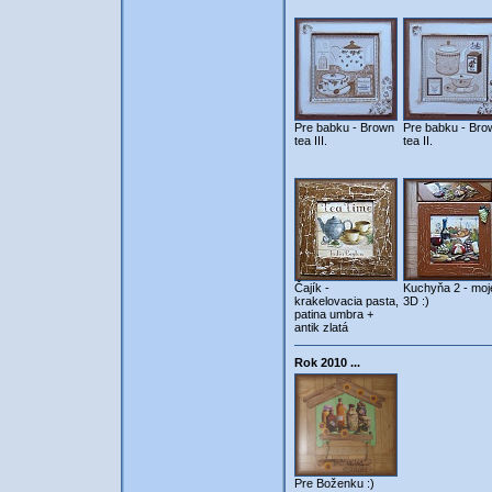
Pre babku - Brown
Pre babku - Bro
tea III.
tea II.
Čajík -
Kuchyňa 2 - moj
krakelovacia pasta,
3D :)
patina umbra +
antik zlatá
Rok 2010 ...
Pre Boženku :)