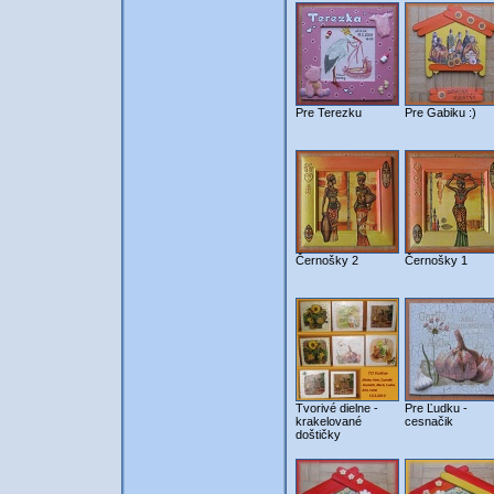
Pre Terezku
Pre Gabiku :)
Černošky 2
Černošky 1
Tvorivé dielne -
Pre Ľudku -
krakelované
cesnačik
doštičky