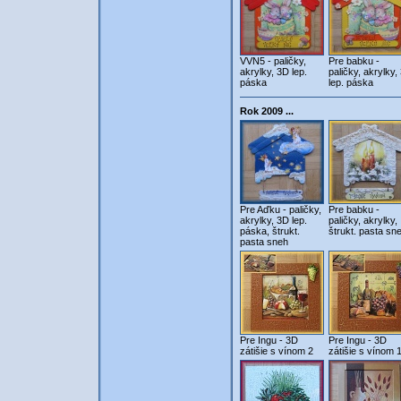
VVN5 - paličky,
Pre babku -
akrylky, 3D lep.
paličky, akrylky,
páska
lep. páska
Rok 2009 ...
Pre Aďku - paličky,
Pre babku -
akrylky, 3D lep.
paličky, akrylky,
páska, štrukt.
štrukt. pasta sn
pasta sneh
Pre Ingu - 3D
Pre Ingu - 3D
zátišie s vínom 2
zátišie s vínom 