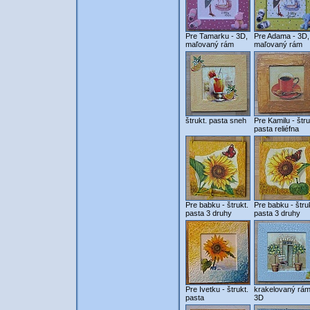
Pre Tamarku - 3D,
Pre Adama - 3D,
maľovaný rám
maľovaný rám
štrukt. pasta sneh
Pre Kamilu - štru
pasta reliéfna
Pre babku - štrukt.
Pre babku - štru
pasta 3 druhy
pasta 3 druhy
Pre Ivetku - štrukt.
krakelovaný rám
pasta
3D