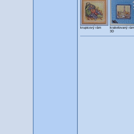
krupicový rám
krakelovaný rám
3D