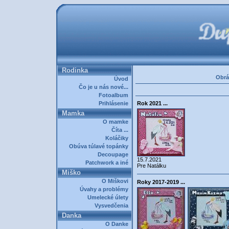
Rodinka
Obrá
Úvod
Čo je u nás nové...
Fotoalbum
Prihlásenie
Rok 2021 ...
Mamka
O mamke
Číta ...
Koláčiky
Obúva túlavé topánky
Decoupage
15.7.2021
Patchwork a iné
Pre Natálku
Miško
O Miškovi
Roky 2017-2019 ...
Úvahy a problémy
Umelecké úlety
Vysvedčenia
Danka
O Danke