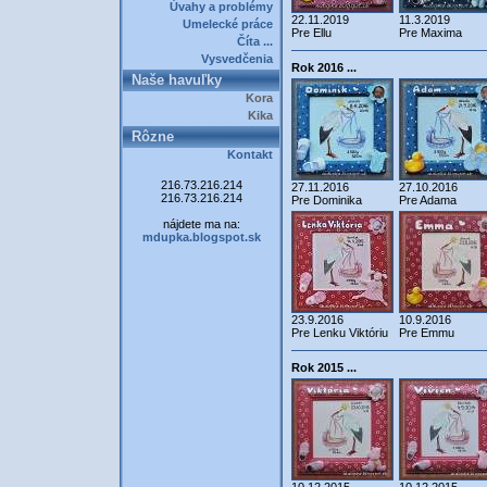
Úvahy a problémy
22.11.2019
11.3.2019
Umelecké práce
Pre Ellu
Pre Maxima
Číta ...
Vysvedčenia
Rok 2016 ...
Naše havuľky
Kora
Kika
Rôzne
Kontakt
216.73.216.214
27.11.2016
27.10.2016
216.73.216.214
Pre Dominika
Pre Adama
nájdete ma na:
mdupka.blogspot.sk
23.9.2016
10.9.2016
Pre Lenku Viktóriu
Pre Emmu
Rok 2015 ...