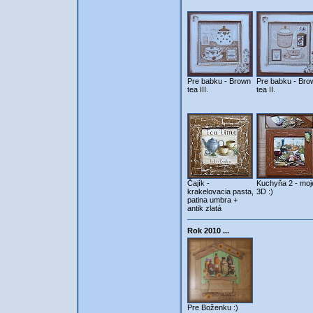
Pre babku - Brown
Pre babku - Bro
tea III.
tea II.
Čajík -
Kuchyňa 2 - moj
krakelovacia pasta,
3D :)
patina umbra +
antik zlatá
Rok 2010 ...
Pre Boženku :)