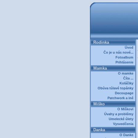
Rodinka
Úvod
Čo je u nás nové...
Fotoalbum
Prihlásenie
Mamka
O mamke
Číta ...
Koláčiky
Obúva túlavé topánky
Decoupage
Patchwork a iné
Miško
O Miškovi
Úvahy a problémy
Umelecké úlety
Vysvedčenia
Danka
O Danke