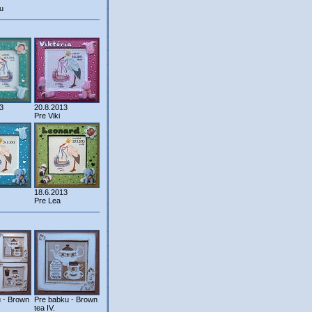
u
3
20.8.2013
Pre Viki
18.6.2013
Pre Lea
 - Brown
Pre babku - Brown
tea IV.