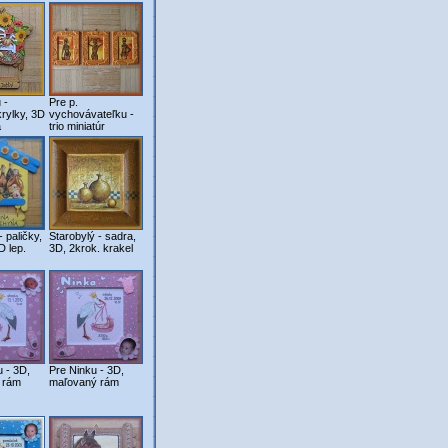
 -
Pre p.
krylky, 3D
vychovávateľku -
a
trio miniatúr
 paličky,
Starobylý - sadra,
D lep.
3D, 2krok. krakel
u - 3D,
Pre Ninku - 3D,
 rám
maľovaný rám