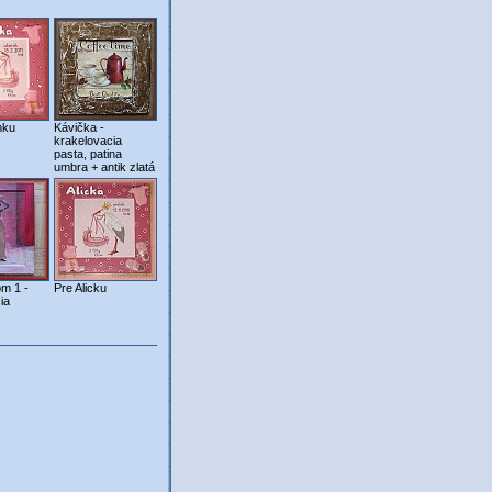
nku
Kávička -
krakelovacia
pasta, patina
umbra + antik zlatá
m 1 -
Pre Alicku
ia