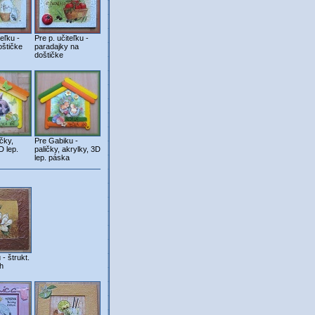
teľku -
Pre p. učiteľku -
oštičke
paradajky na
doštičke
čky,
Pre Gabiku -
D lep.
paličky, akrylky, 3D
lep. páska
- štrukt.
h