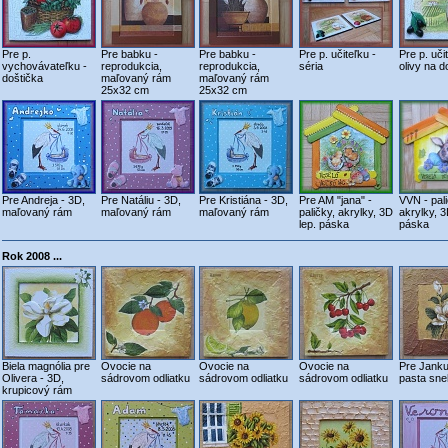
Pre p.
Pre babku -
Pre babku -
Pre p. učiteľku -
Pre p. uči
vychovávateľku -
reprodukcia,
reprodukcia,
séria
olivy na d
doštička
maľovaný rám
maľovaný rám
25x32 cm
25x32 cm
Pre Andreja - 3D,
Pre Natáliu - 3D,
Pre Kristiána - 3D,
Pre AM "jana" -
VVN - pali
maľovaný rám
maľovaný rám
maľovaný rám
paličky, akrylky, 3D
akrylky, 3
lep. páska
páska
Rok 2008 ...
Biela magnólia pre
Ovocie na
Ovocie na
Ovocie na
Pre Janku 
Olivera - 3D,
sádrovom odliatku
sádrovom odliatku
sádrovom odliatku
pasta sne
krupicový rám