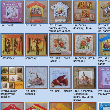
Pre Terezku
Pre Gabiku :)
Pre Dášku -
Pre Zuzku -
Pre babku
paličky, akrylky,
doštičky, 3D lak
paličky, a
štrukt. pasta sneh
lep. pásk
Černošky 2
Černošky 1
Pre Zuzku - pre p.
Pre Zuzku - pre p.
Pre Evku -
učiteľku 2
učiteľku 1
akrylky, 3
páska
Tvorivé dielne -
Pre Ľudku -
Pre Ľudku - cibuľka
Pre OZ mamám
Pre Aničk
krakelované
cesnačik
Cesnačisko -
maľovaný
doštičky
sadra, 3D, 2krok.
krakel