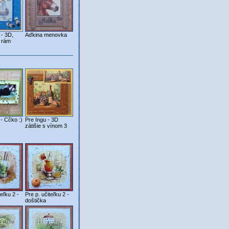
 - 3D,
Aďkina menovka
 rám
- Cčko :)
Pre Ingu - 3D
zátišie s vínom 3
teľku 2 -
Pre p. učiteľku 2 -
doštička