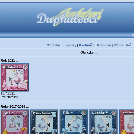
Obrázky
|
Lopáriky
|
Kvetináče
|
Krabičky
|
Plátna
|
Iné
Obrázky ...
Rok 2021 ...
15.7.2021
Pre Natálku
Roky 2017-2019 ...