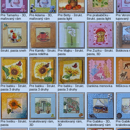
Pre Tamarku - 3D,
Pre Adama - 3D,
Pre Betty - štrukt.
Pre prababičku -
Pre Veron
maľovaný rám
maľovaný rám
pasta light
štrukt. pasta light
tupovaný
štrukt. pasta sneh
Pre Kamilu - štrukt.
Pre Majku - štrukt.
Pre Zuzku - štrukt.
Bobkova 
pasta reliéfna
pasta
pasta, 3D
Pre babku - štrukt.
Pre babku - štrukt.
Pre babku - štrukt.
Dankina menovka
Miškova 
pasta 3 druhy
pasta 3 druhy
pasta 3 druhy
Pre Ivetku - štrukt.
krakelovaný rám,
krakelovaný rám,
Pre Gabiku - 3D,
Pre Gabik
pasta
3D
3D
krakelovaný rám
krakelov