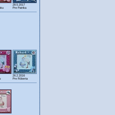
28.5.2017
nku
Pre Patrika
26.2.2016
u
Pre Róberta