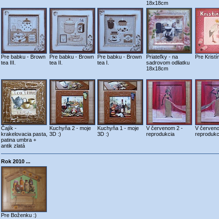
18x18cm
Pre babku - Brown
Pre babku - Brown
Pre babku - Brown
Priateľky - na
Pre Kristí
tea III.
tea II.
tea I.
sadrovom odliatku
18x18cm
Čajík -
Kuchyňa 2 - moje
Kuchyňa 1 - moje
V červenom 2 -
V červeno
krakelovacia pasta,
3D :)
3D :)
reprodukcia
reprodukc
patina umbra +
antik zlatá
Rok 2010 ...
Pre Boženku :)