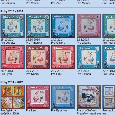
10.12.2015
10.12.2015
10.12.2015
23.7.2015
15.2.2015
Pre Viktóriu
Pre Vivien
Pre Zaru
Pre Melániu
Pre Diank
Roky 2013 - 2014 ...
15.10.2014
15.10.2014
14.7.2014
12.1.2014
13.10.201
Pre Olivera
Pre Timonka
Pre Olivera
Pre Lilianku
Pre Peťka
25.7.2013
25.7.2013
25.7.2013
22.7.2013
22.7.2013
Pre Lynn
Pre Noomi
Pre Elinu
Pre Tiziana
Pre Bena
Roky 2011 - 2012 ...
Pre Agátku -
Pre Lauru
Pre Bystríka
Pre p. učiteľku -
Pre babku
doštičky, 3Dlak
Priateľky - na dreve
tea