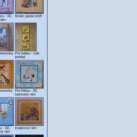
icu - 3D,
štrukt. pasta sneh
 rám
menovka
Pre babku - celk.
pohľad
menovka
Pre Riška - 3D,
tupovaný rám
u - 3D,
krupicový rám
aný rám