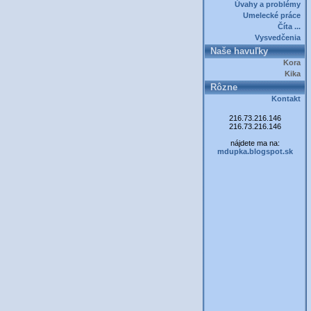
Úvahy a problémy
Umelecké práce
Číta ...
Vysvedčenia
Naše havuľky
Kora
Kika
Rôzne
Kontakt
216.73.216.146
216.73.216.146
nájdete ma na:
mdupka.blogspot.sk