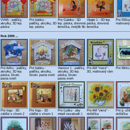
VVN5 - paličky,
Pre babku -
Pre Gabiku - 3D
Vitajte 1 - 3D lep.
Pre Riška
akrylky, 3D lep.
paličky, akrylky, 3D
lep. páska, drevená
páska, drevená
maľovaný
páska
lep. páska
lienočka, motýlik filc
lienočka
Rok 2009 ...
Pre Aďku - paličky,
Pre babku -
Vianoce 1 - paličky,
Pre AM "mara" -
Pre Mirku 
akrylky, 3D lep.
paličky, akrylky,
akrylky, 3D lep.
3D, maľovaný rám
páska, štrukt.
štrukt. pasta sneh
páska, štrukt.
pasta sneh
pasta sneh
Pre Ingu - 3D
Pre Ingu - 3D
Pre Ľudku - aby
Pre AM "viera" -
Pre p. uči
zátišie s vínom 2
zátišie s vínom 1
mladí nezabudli :)
doštička
doštička