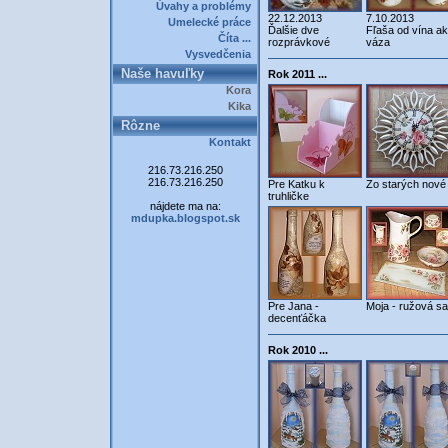
Úvahy a problémy
22.12.2013
7.10.2013
Umelecké práce
Ďalšie dve
Fľaša od vína a
Číta ...
rozprávkové
váza
Vysvedčenia
Naše havuľky
Rok 2011 ...
Kora
Kika
Rôzne
Kontakt
216.73.216.250
216.73.216.250
Pre Katku k
Zo starých nové 
truhličke
nájdete ma na:
mdupka.blogspot.sk
Pre Jana -
Moja - ružová s
decenťáčka
Rok 2010 ...