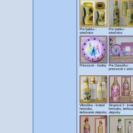
Pre babku -
Pre babku -
slnečnice
slnečnice
Princezné - hodiny
Pre Danušku -
princezné v sérii
Vilmoška - krakel
Sirupová 3 - kra
herkules,
herkules, tieňov
tieňovanie olejovky
olejovky