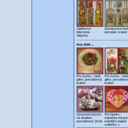
Jabĺčkové
Demänovka hork
bláznenie -
porcelán. krakel
olejovky
Rok 2009 ...
Pre Zuzku - zlaté
Pre Zuzku - zlat
glitre, porcelánový
glitre, porceláno
krakel
krakel
Vynovené púzdro
Pre Danku -
na okuliare -
mamička má pre
porcelánový 2krok
každého nejaké
srdiečko :)