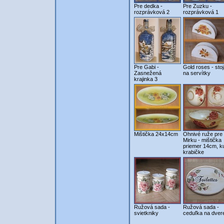
Pre dedka -
Pre Zuzku -
rozprávková 2
rozprávková 1
Pre Gabi -
Gold roses - sto
Zasnežená
na servítky
krajinka 3
Mištička 24x14cm
Ohnivé ruže pre
Mirku - mištička
priemer 14cm, k
krabičke
Ružová sada -
Ružová sada -
svietkniky
ceduľka na dver