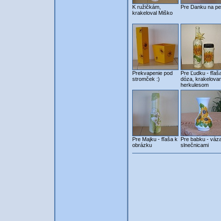
K ružičkám,
Pre Danku na pe
krakeloval Miško
Prekvapenie pod
Pre Ľudku - fľaš
stromček :)
dóza, krakelova
herkulesom
Pre Majku - fľaša k
Pre babku - váz
obrázku
slnečnicami