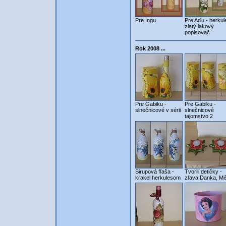
Pre Ingu
Pre Aďu - herkul
zlatý lakový
popisovač
Rok 2008 ...
Pre Gabiku -
Pre Gabiku -
slnečnicové v sérii
slnečnicové
tajomstvo 2
Sirupová fľaša -
Tvorili detičky -
krakel herkulesom
zľava Danka, Mi