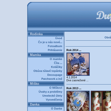
Rodinka
Obrá
Úvod
Čo je u nás nové...
Fotoalbum
Prihlásenie
Rok 2014 ...
Mamka
O mamke
Číta ...
Koláčiky
Obúva túlavé topánky
Decoupage
4.1.2014
Patchwork a iné
Dve zasnežené ...
Miško
O Miškovi
Rok 2013 ...
Úvahy a problémy
Umelecké úlety
Vysvedčenia
Danka
O Danke