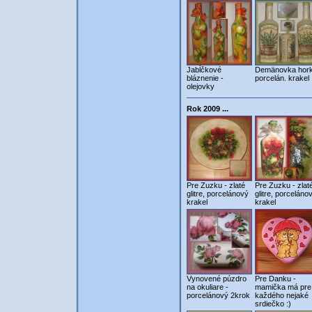
Jabĺčkové
Demänovka hork
bláznenie -
porcelán. krakel
olejovky
Rok 2009 ...
Pre Zuzku - zlaté
Pre Zuzku - zlat
glitre, porcelánový
glitre, porceláno
krakel
krakel
Vynovené púzdro
Pre Danku -
na okuliare -
mamička má pre
porcelánový 2krok
každého nejaké
srdiečko :)