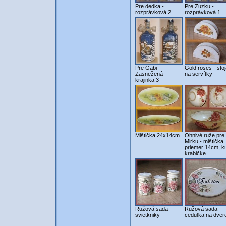
Pre dedka -
Pre Zuzku -
rozprávková 2
rozprávková 1
Pre Gabi -
Gold roses - sto
Zasnežená
na servítky
krajinka 3
Mištička 24x14cm
Ohnivé ruže pre
Mirku - mištička
priemer 14cm, k
krabičke
Ružová sada -
Ružová sada -
svietkniky
ceduľka na dver