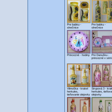
Pre babku -
Pre babku -
slnečnice
slnečnice
Princezné - hodiny
Pre Danušku -
princezné v sérii
Vilmoška - krakel
Sirupová 3 - kra
herkules,
herkules, tieňov
tieňovanie olejovky
olejovky