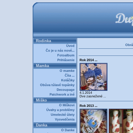
Rodinka
Obrá
Úvod
Čo je u nás nové...
Fotoalbum
Prihlásenie
Rok 2014 ...
Mamka
O mamke
Číta ...
Koláčiky
Obúva túlavé topánky
Decoupage
4.1.2014
Patchwork a iné
Dve zasnežené ...
Miško
O Miškovi
Rok 2013 ...
Úvahy a problémy
Umelecké úlety
Vysvedčenia
Danka
O Danke