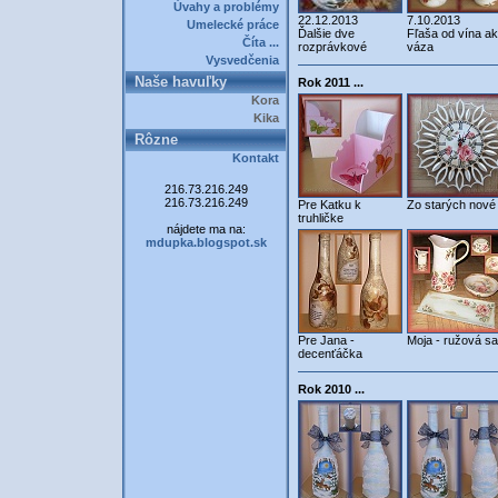
Úvahy a problémy
22.12.2013
7.10.2013
Umelecké práce
Ďalšie dve
Fľaša od vína a
Číta ...
rozprávkové
váza
Vysvedčenia
Naše havuľky
Rok 2011 ...
Kora
Kika
Rôzne
Kontakt
216.73.216.249
216.73.216.249
Pre Katku k
Zo starých nové 
truhličke
nájdete ma na:
mdupka.blogspot.sk
Pre Jana -
Moja - ružová s
decenťáčka
Rok 2010 ...