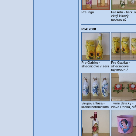
Pre Ingu
Pre Aďu - herkul
zlatý lakový
popisovač
Rok 2008 ...
Pre Gabiku -
Pre Gabiku -
slnečnicové v sérii
slnečnicové
tajomstvo 2
Sirupová fľaša -
Tvorili detičky -
krakel herkulesom
zľava Danka, Mi