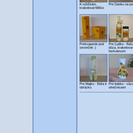
K ružičkám,
Pre Danku na pe
krakeloval Miško
Prekvapenie pod
Pre Ľudku - fľaš
stromček :)
dóza, krakelova
herkulesom
Pre Majku - fľaša k
Pre babku - váz
obrázku
slnečnicami