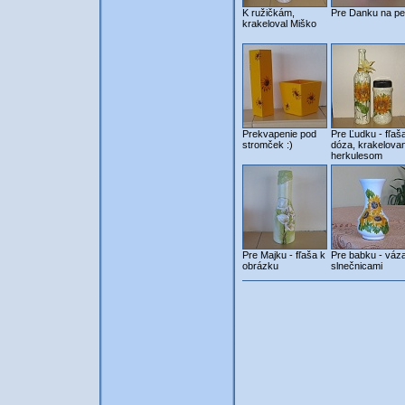
K ružičkám,
Pre Danku na pe
krakeloval Miško
Prekvapenie pod
Pre Ľudku - fľaš
stromček :)
dóza, krakelova
herkulesom
Pre Majku - fľaša k
Pre babku - váz
obrázku
slnečnicami