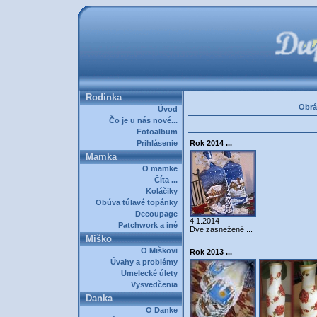
Rodinka
Obrá
Úvod
Čo je u nás nové...
Fotoalbum
Prihlásenie
Rok 2014 ...
Mamka
O mamke
Číta ...
Koláčiky
Obúva túlavé topánky
Decoupage
4.1.2014
Patchwork a iné
Dve zasnežené ...
Miško
O Miškovi
Rok 2013 ...
Úvahy a problémy
Umelecké úlety
Vysvedčenia
Danka
O Danke