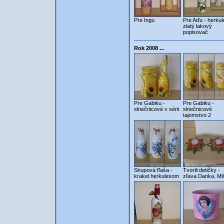
Pre Ingu
Pre Aďu - herkul
zlatý lakový
popisovač
Rok 2008 ...
Pre Gabiku -
Pre Gabiku -
slnečnicové v sérii
slnečnicové
tajomstvo 2
Sirupová fľaša -
Tvorili detičky -
krakel herkulesom
zľava Danka, Mi