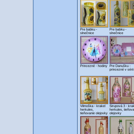
Pre babku -
Pre babku -
slnečnice
slnečnice
Princezné - hodiny
Pre Danušku -
princezné v sérii
Vilmoška - krakel
Sirupová 3 - kra
herkules,
herkules, tieňov
tieňovanie olejovky
olejovky