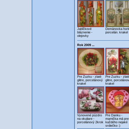
Jabĺčkové
Demänovka hork
bláznenie -
porcelán. krakel
olejovky
Rok 2009 ...
Pre Zuzku - zlaté
Pre Zuzku - zlat
glitre, porcelánový
glitre, porceláno
krakel
krakel
Vynovené púzdro
Pre Danku -
na okuliare -
mamička má pre
porcelánový 2krok
každého nejaké
srdiečko :)