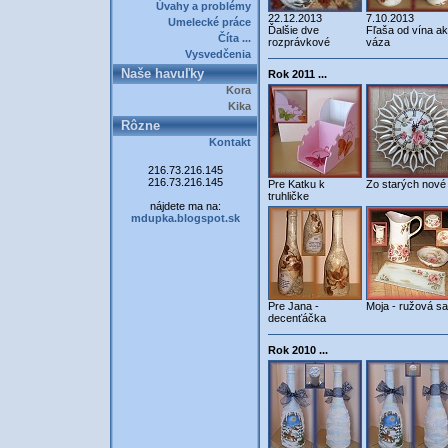
Úvahy a problémy
22.12.2013
7.10.2013
Umelecké práce
Ďalšie dve
Fľaša od vína a
Číta ...
rozprávkové
váza
Vysvedčenia
Naše havuľky
Rok 2011 ...
Kora
Kika
Rôzne
Kontakt
216.73.216.145
216.73.216.145
Pre Katku k
Zo starých nové 
truhličke
nájdete ma na:
mdupka.blogspot.sk
Pre Jana -
Moja - ružová s
decenťáčka
Rok 2010 ...