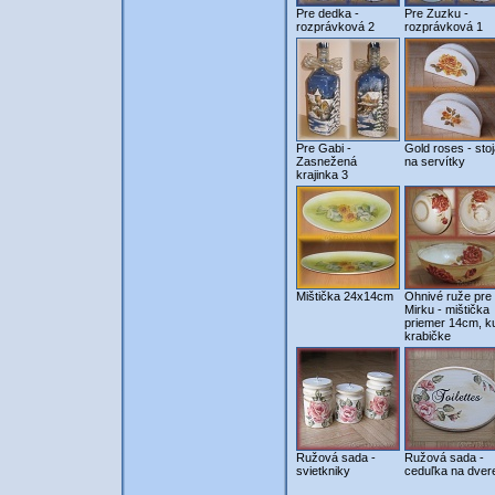
Pre dedka -
Pre Zuzku -
rozprávková 2
rozprávková 1
Pre Gabi -
Gold roses - sto
Zasnežená
na servítky
krajinka 3
Mištička 24x14cm
Ohnivé ruže pre
Mirku - mištička
priemer 14cm, k
krabičke
Ružová sada -
Ružová sada -
svietkniky
ceduľka na dver