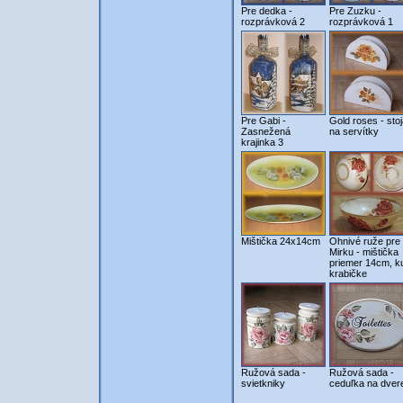
Pre dedka -
Pre Zuzku -
rozprávková 2
rozprávková 1
Pre Gabi -
Gold roses - sto
Zasnežená
na servítky
krajinka 3
Mištička 24x14cm
Ohnivé ruže pre
Mirku - mištička
priemer 14cm, k
krabičke
Ružová sada -
Ružová sada -
svietkniky
ceduľka na dver