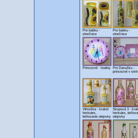
Pre babku -
Pre babku -
slnečnice
slnečnice
Princezné - hodiny
Pre Danušku -
princezné v sérii
Vilmoška - krakel
Sirupová 3 - kra
herkules,
herkules, tieňov
tieňovanie olejovky
olejovky