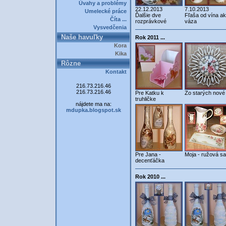
Úvahy a problémy
22.12.2013
7.10.2013
Umelecké práce
Ďalšie dve
Fľaša od vína a
Číta ...
rozprávkové
váza
Vysvedčenia
Naše havuľky
Rok 2011 ...
Kora
Kika
Rôzne
Kontakt
216.73.216.46
216.73.216.46
Pre Katku k
Zo starých nové 
truhličke
nájdete ma na:
mdupka.blogspot.sk
Pre Jana -
Moja - ružová s
decenťáčka
Rok 2010 ...