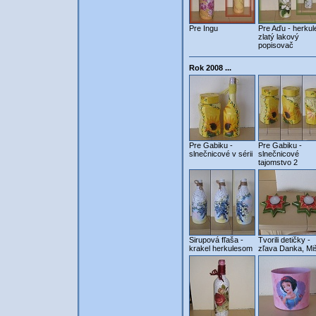
Pre Ingu
Pre Aďu - herkul
zlatý lakový
popisovač
Rok 2008 ...
Pre Gabiku -
Pre Gabiku -
slnečnicové v sérii
slnečnicové
tajomstvo 2
Sirupová fľaša -
Tvorili detičky -
krakel herkulesom
zľava Danka, Mi