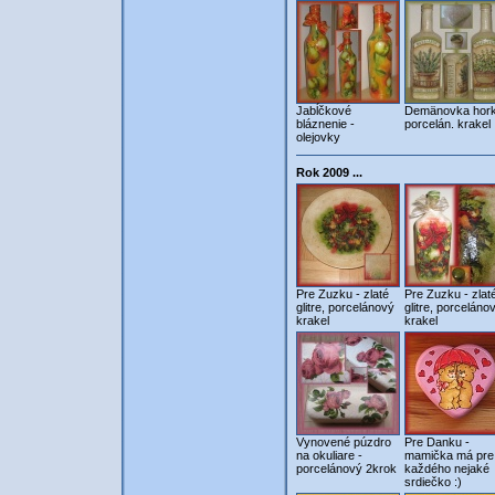
Jabĺčkové
Demänovka hork
bláznenie -
porcelán. krakel
olejovky
Rok 2009 ...
Pre Zuzku - zlaté
Pre Zuzku - zlat
glitre, porcelánový
glitre, porceláno
krakel
krakel
Vynovené púzdro
Pre Danku -
na okuliare -
mamička má pre
porcelánový 2krok
každého nejaké
srdiečko :)