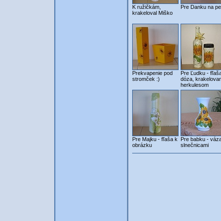
K ružičkám,
Pre Danku na pe
krakeloval Miško
Prekvapenie pod
Pre Ľudku - fľaš
stromček :)
dóza, krakelova
herkulesom
Pre Majku - fľaša k
Pre babku - váz
obrázku
slnečnicami