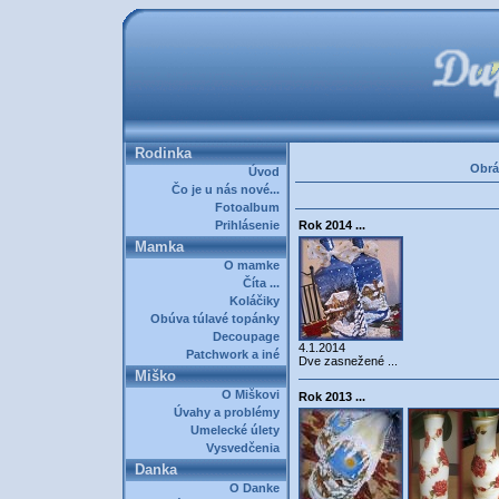
Rodinka
Obrá
Úvod
Čo je u nás nové...
Fotoalbum
Prihlásenie
Rok 2014 ...
Mamka
O mamke
Číta ...
Koláčiky
Obúva túlavé topánky
Decoupage
4.1.2014
Patchwork a iné
Dve zasnežené ...
Miško
O Miškovi
Rok 2013 ...
Úvahy a problémy
Umelecké úlety
Vysvedčenia
Danka
O Danke