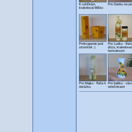
K ružičkám,
Pre Danku na pe
krakeloval Miško
Prekvapenie pod
Pre Ľudku - fľaš
stromček :)
dóza, krakelova
herkulesom
Pre Majku - fľaša k
Pre babku - váz
obrázku
slnečnicami