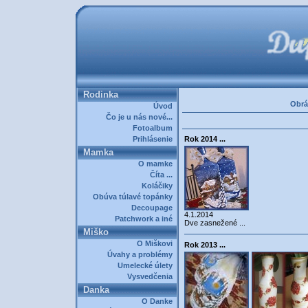
Rodinka
Obrá
Úvod
Čo je u nás nové...
Fotoalbum
Prihlásenie
Rok 2014 ...
Mamka
O mamke
Číta ...
Koláčiky
Obúva túlavé topánky
Decoupage
4.1.2014
Patchwork a iné
Dve zasnežené ...
Miško
O Miškovi
Rok 2013 ...
Úvahy a problémy
Umelecké úlety
Vysvedčenia
Danka
O Danke