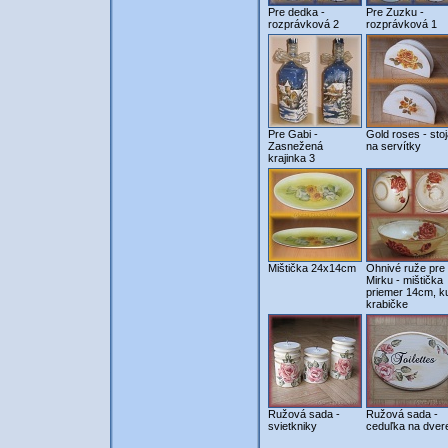
Pre dedka -
Pre Zuzku -
rozprávková 2
rozprávková 1
Pre Gabi -
Gold roses - sto
Zasnežená
na servítky
krajinka 3
Mištička 24x14cm
Ohnivé ruže pre
Mirku - mištička
priemer 14cm, k
krabičke
Ružová sada -
Ružová sada -
svietkniky
ceduľka na dver