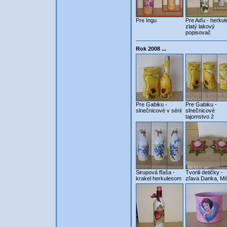
Pre Ingu
Pre Aďu - herkul
zlatý lakový
popisovač
Rok 2008 ...
Pre Gabiku -
Pre Gabiku -
slnečnicové v sérii
slnečnicové
tajomstvo 2
Sirupová fľaša -
Tvorili detičky -
krakel herkulesom
zľava Danka, Mi