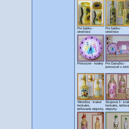
Pre babku -
Pre babku -
slnečnice
slnečnice
Princezné - hodiny
Pre Danušku -
princezné v sérii
Vilmoška - krakel
Sirupová 3 - kra
herkules,
herkules, tieňov
tieňovanie olejovky
olejovky