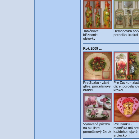
Jabĺčkové
Demänovka hork
bláznenie -
porcelán. krakel
olejovky
Rok 2009 ...
Pre Zuzku - zlaté
Pre Zuzku - zlat
glitre, porcelánový
glitre, porceláno
krakel
krakel
Vynovené púzdro
Pre Danku -
na okuliare -
mamička má pre
porcelánový 2krok
každého nejaké
srdiečko :)