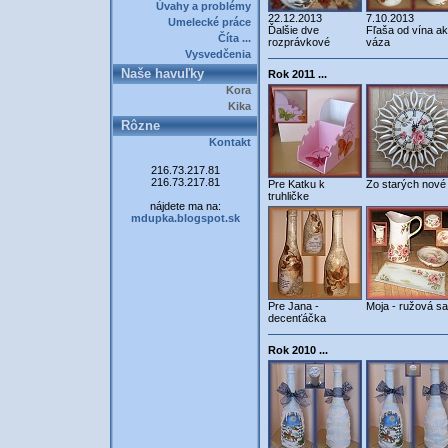
Úvahy a problémy
22.12.2013
7.10.2013
Umelecké práce
Ďalšie dve
Fľaša od vína a
Číta ...
rozprávkové
váza
Vysvedčenia
Naše havuľky
Rok 2011 ...
Kora
Kika
Rôzne
Kontakt
216.73.217.81
216.73.217.81
Pre Katku k
Zo starých nové 
truhličke
nájdete ma na:
mdupka.blogspot.sk
Pre Jana -
Moja - ružová s
decenťáčka
Rok 2010 ...