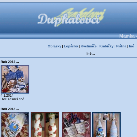
Mamka -
Obrázky
|
Lopáriky
|
Kvetináče
|
Krabičky
|
Plátna
|
Iné
Iné ...
Rok 2014 ...
4.1.2014
Dve zasnežené ...
Rok 2013 ...