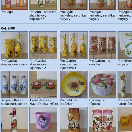
Pre Ingu
Pre Aďu - herkules,
Pre Agátku -
Pre Agátku -
Pre Agátk
zlatý lakový
herkules, servítka,
herkules, servítka,
herkules, 
popisovač
akrylky
akrylky
akrylky
Rok 2008 ...
Pre Gabiku -
Pre Gabiku -
Pre Gabiku -
Pre Gabiku - na
Pre Oliver
slnečnicové v sérii
slnečnicové
slnečnicové
kávičku
krupica
tajomstvo 2
tajomstvo 1
Sirupová fľaša -
Tvorili detičky -
Pre babku k
Tulipány do
Pre Karol
krakel herkulesom
zľava Danka, Miško
obrázkom
kúpelne
narodkám 