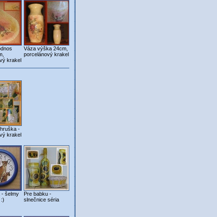
odnos
Váza výška 24cm,
m,
porcelánový krakel
vý krakel
hruška -
vý krakel
 - šelmy
Pre babku -
:)
slnečnice séria