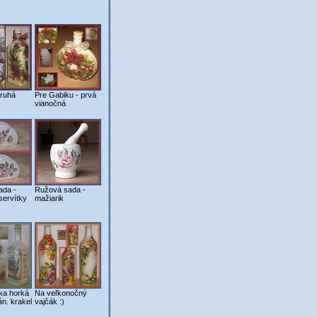
druhá
Pre Gabiku - prvá
vianočná
ada -
Ružová sada -
servítky
mažiarik
a horká
Na veľkonočný
án. krakel
vajčák :)