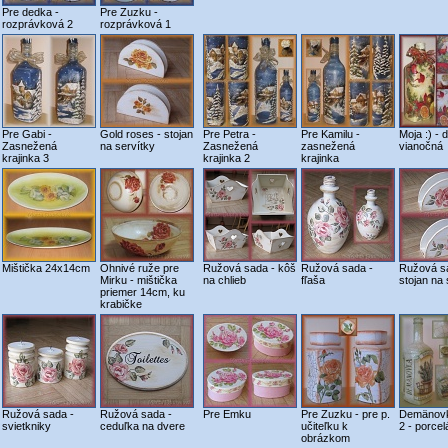
Pre dedka -
Pre Zuzku -
rozprávková 2
rozprávková 1
Pre Gabi -
Gold roses - stojan
Pre Petra -
Pre Kamilu -
Moja :) - 
Zasnežená
na servítky
Zasnežená
zasnežená
vianočná
krajinka 3
krajinka 2
krajinka
Mištička 24x14cm
Ohnivé ruže pre
Ružová sada - kôš
Ružová sada -
Ružová s
Mirku - mištička
na chlieb
fľaša
stojan na 
priemer 14cm, ku
krabičke
Ružová sada -
Ružová sada -
Pre Emku
Pre Zuzku - pre p.
Demänovk
svietkniky
ceduľka na dvere
učiteľku k
2 - porcel
obrázkom