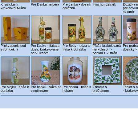
K ružičkám,
Pre Danku na perá
Pre Janku - dóza k
Trochu ružičiek
Dózička n
krakeloval Miško
obrázku
pre havuľ
svietnik
Prekvapenie pod
Pre Ľudku - fľaša a
Pre Betty - dóza a
Fľaša krakelovaná
Pre praba
stromček :)
dóza, krakelované
fľaša k obrázku
herkulesom -
dózičky k
herkulesom
pohľad z 2 strán
Pre Majku - fľaša k
Pre babku - váza so
Pre dedka - fľaša s
Zrkadlo s
Tanier s 
obrázku
slnečnicami
hubami
brečtanom
- krakelo