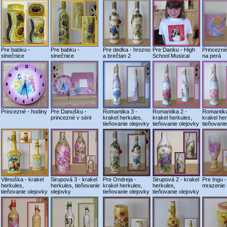
Pre babku -
Pre babku -
Pre dedka - hrozno
Pre Danku - High
Princezné 
slnečnice
slnečnice
a brečtan 2
School Musical
na perá
Princezné - hodiny
Pre Danušku -
Romantika 3 -
Romantika 2 -
Romantika
princezné v sérii
krakel herkules,
krakel herkules,
krakel her
tieňovanie olejovky
tieňovanie olejovky
tieňovanie
Vilmoška - krakel
Sirupová 3 - krakel
Pre Ondreja -
Sirupová 2 - krakel
Pre Ingu -
herkules,
herkules, tieňovanie
krakel herkules,
herkules,
mrazenie 
tieňovanie olejovky
olejovky
tieňovanie olejovky
tieňovanie olejovky