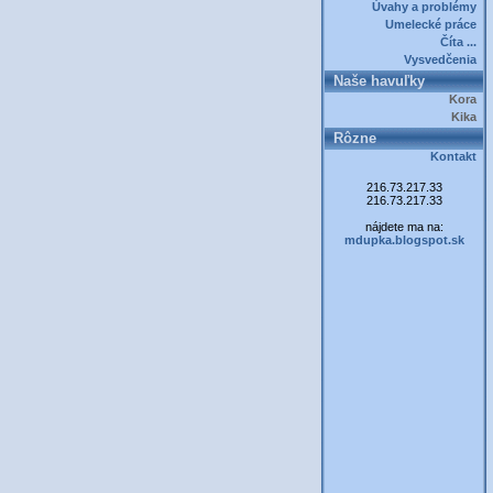
Úvahy a problémy
Umelecké práce
Číta ...
Vysvedčenia
Naše havuľky
Kora
Kika
Rôzne
Kontakt
216.73.217.33
216.73.217.33
nájdete ma na:
mdupka.blogspot.sk