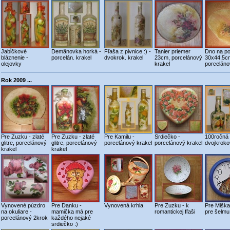
Jabĺčkové
Demänovka horká -
Fľaša z pivnice :) -
Tanier priemer
Dno na p
bláznenie -
porcelán. krakel
dvokrok. krakel
23cm, porcelánový
30x44,5c
olejovky
krakel
porceláno
Rok 2009 ...
Pre Zuzku - zlaté
Pre Zuzku - zlaté
Pre Kamilu -
Srdiečko -
100ročná 
glitre, porcelánový
glitre, porcelánový
porcelánový krakel
porcelánový krakel
dvojkroko
krakel
krakel
Vynovené púzdro
Pre Danku -
Vynovená krhla
Pre Zuzku - k
Pre Miška
na okuliare -
mamička má pre
romantickej fľaši
pre šelmu 
porcelánový 2krok
každého nejaké
srdiečko :)