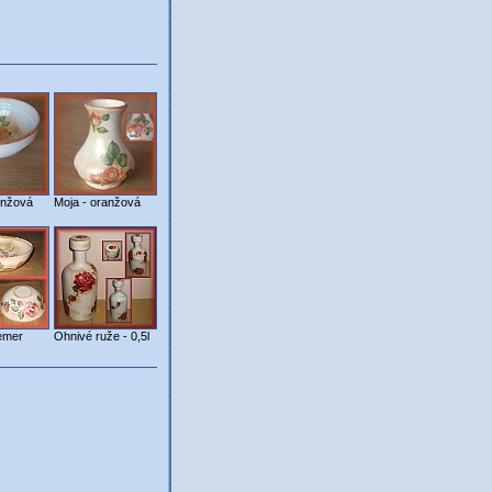
anžová
Moja - oranžová
iemer
Ohnivé ruže - 0,5l