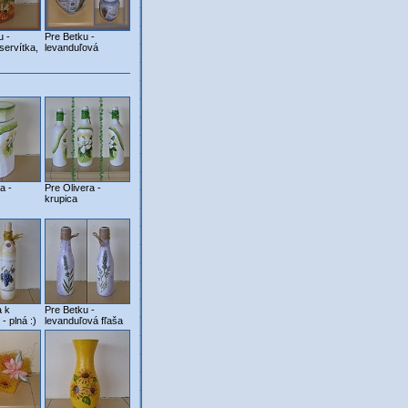
u -
Pre Betku -
servítka,
levanduľová
a -
Pre Olivera -
krupica
a k
Pre Betku -
- plná :)
levanduľová fľaša