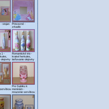
- stojan
Princezné -
zrkadlo
 1 -
Romantické trio -
kules,
krakel herkules,
 olejovky
tieňovanie olejovky
Pre Gabiku k
servítkou
meninám -
mrazenie servítkou