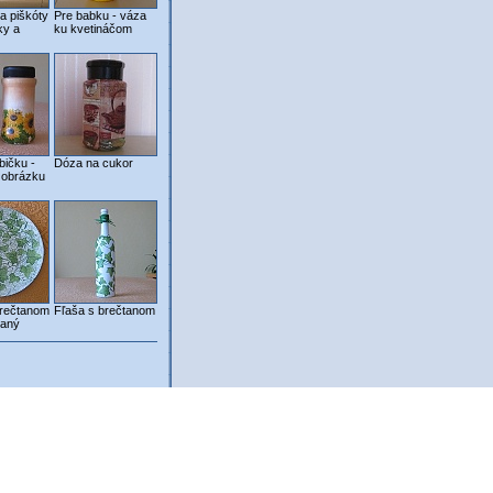
a piškóty
Pre babku - váza
ky a
ku kvetináčom
bičku -
Dóza na cukor
 obrázku
brečtanom
Fľaša s brečtanom
vaný