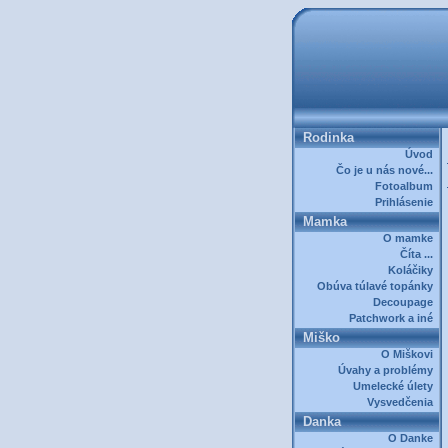
Rodinka
Úvod
Čo je u nás nové...
Fotoalbum
Prihlásenie
Mamka
O mamke
Číta ...
Koláčiky
Obúva túlavé topánky
Decoupage
Patchwork a iné
Miško
O Miškovi
Úvahy a problémy
Umelecké úlety
Vysvedčenia
Danka
O Danke