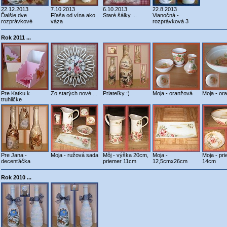
22.12.2013
7.10.2013
6.10.2013
22.8.2013
Ďalšie dve
Fľaša od vína ako
Staré šálky ...
Vianočná -
rozprávkové
váza
rozprávková 3
Rok 2011 ...
Pre Katku k
Zo starých nové ...
Priateľky :)
Moja - oranžová
Moja - or
truhličke
Pre Jana -
Moja - ružová sada
Môj - výška 20cm,
Moja -
Moja - pr
decenťáčka
priemer 11cm
12,5cmx26cm
14cm
Rok 2010 ...