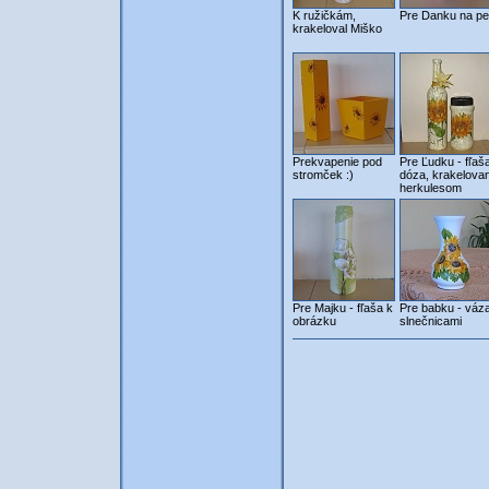
K ružičkám,
Pre Danku na pe
krakeloval Miško
Prekvapenie pod
Pre Ľudku - fľaš
stromček :)
dóza, krakelova
herkulesom
Pre Majku - fľaša k
Pre babku - váz
obrázku
slnečnicami