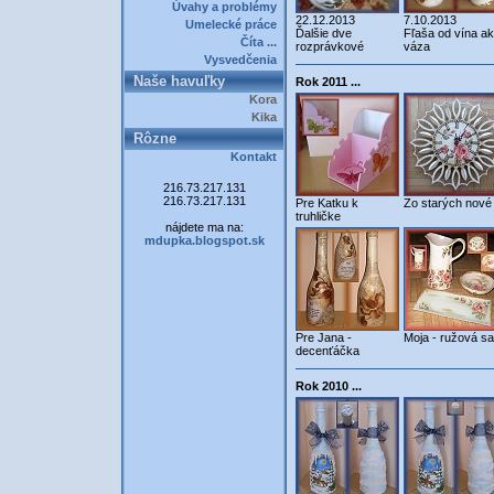
Úvahy a problémy
22.12.2013
7.10.2013
Umelecké práce
Ďalšie dve
Fľaša od vína a
Číta ...
rozprávkové
váza
Vysvedčenia
Naše havuľky
Rok 2011 ...
Kora
Kika
Rôzne
Kontakt
216.73.217.131
216.73.217.131
Pre Katku k
Zo starých nové 
truhličke
nájdete ma na:
mdupka.blogspot.sk
Pre Jana -
Moja - ružová s
decenťáčka
Rok 2010 ...