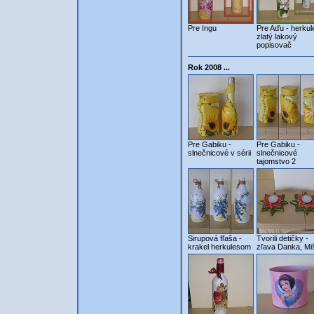
Pre Ingu
Pre Aďu - herkul
zlatý lakový
popisovač
Rok 2008 ...
Pre Gabiku -
Pre Gabiku -
slnečnicové v sérii
slnečnicové
tajomstvo 2
Sirupová fľaša -
Tvorili detičky -
krakel herkulesom
zľava Danka, Mi