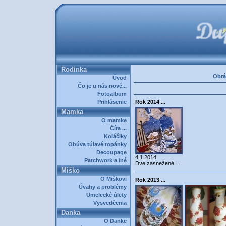
Rodinka
Obrá
Úvod
Čo je u nás nové...
Fotoalbum
Prihlásenie
Rok 2014 ...
Mamka
O mamke
Číta ...
Koláčiky
Obúva túlavé topánky
Decoupage
4.1.2014
Patchwork a iné
Dve zasnežené ...
Miško
O Miškovi
Rok 2013 ...
Úvahy a problémy
Umelecké úlety
Vysvedčenia
Danka
O Danke