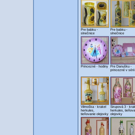
Pre babku -
Pre babku -
slnečnice
slnečnice
Princezné - hodiny
Pre Danušku -
princezné v sérii
Vilmoška - krakel
Sirupová 3 - kra
herkules,
herkules, tieňov
tieňovanie olejovky
olejovky