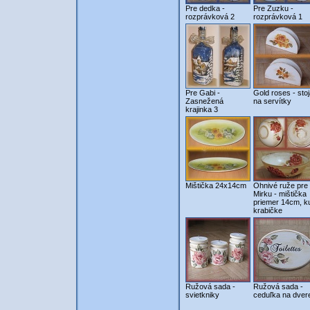
Pre dedka -
Pre Zuzku -
rozprávková 2
rozprávková 1
Pre Gabi -
Gold roses - sto
Zasnežená
na servítky
krajinka 3
Mištička 24x14cm
Ohnivé ruže pre
Mirku - mištička
priemer 14cm, k
krabičke
Ružová sada -
Ružová sada -
svietkniky
ceduľka na dver