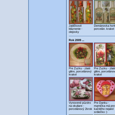
Jabĺčkové
Demänovka hork
bláznenie -
porcelán. krakel
olejovky
Rok 2009 ...
Pre Zuzku - zlaté
Pre Zuzku - zlat
glitre, porcelánový
glitre, porceláno
krakel
krakel
Vynovené púzdro
Pre Danku -
na okuliare -
mamička má pre
porcelánový 2krok
každého nejaké
srdiečko :)