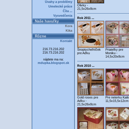
Úvahy a problémy
Olivky -
Umelecké práce
21,5x26x8cm
Číta ...
Vysvedčenia
Rok 2011 ...
Naše havuľky
Kora
Kika
Rôzne
Kontakt
216.73.216.202
Šnoptycheľníček
Priateľky pre
216.73.216.202
pre Aďku
Moniku -
14,5x20x8cm
nájdete ma na:
mdupka.blogspot.sk
Rok 2010 ...
Gold roses pre
Pre neterku Katk
Aďku -
11,5x15,5x12cm
21,5x26x8cm