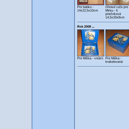
Pre babku -
Ohnivé ruže pre
14x22,5x10cm
Mirku - 6
priečnková
14,5x20x8cm
Rok 2008 ...
Pre Miška - vnútro
Pre Miška -
krakelovaná