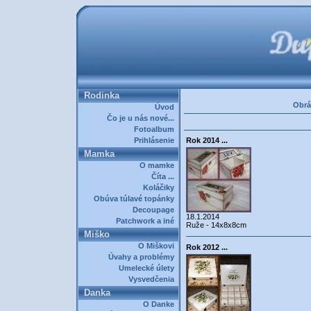
Rodinka
Obrá
Úvod
Čo je u nás nové...
Fotoalbum
Prihlásenie
Rok 2014 ...
Mamka
O mamke
Číta ...
Koláčiky
Obúva túlavé topánky
Decoupage
18.1.2014
Patchwork a iné
Ruže - 14x8x8cm
Miško
O Miškovi
Rok 2012 ...
Úvahy a problémy
Umelecké úlety
Vysvedčenia
Danka
O Danke